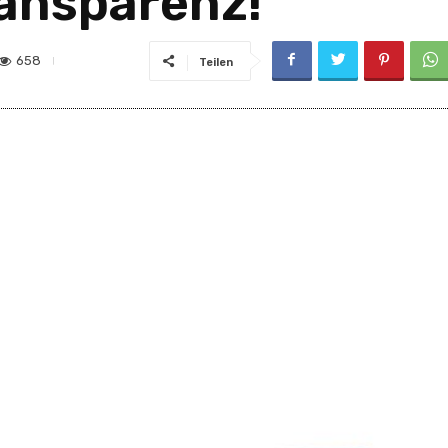
ransparenz!
658
Teilen