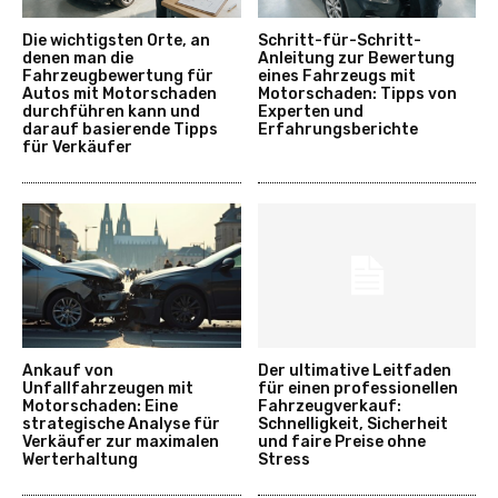
Die wichtigsten Orte, an
Schritt-für-Schritt-
denen man die
Anleitung zur Bewertung
Fahrzeugbewertung für
eines Fahrzeugs mit
Autos mit Motorschaden
Motorschaden: Tipps von
durchführen kann und
Experten und
darauf basierende Tipps
Erfahrungsberichte
für Verkäufer
Ankauf von
Der ultimative Leitfaden
Unfallfahrzeugen mit
für einen professionellen
Motorschaden: Eine
Fahrzeugverkauf:
strategische Analyse für
Schnelligkeit, Sicherheit
Verkäufer zur maximalen
und faire Preise ohne
Werterhaltung
Stress