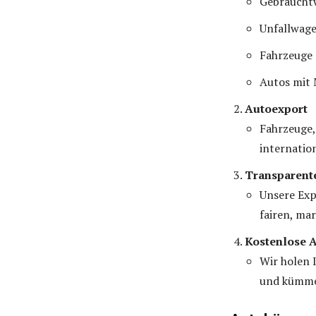
Gebraucht
Unfallwag
Fahrzeuge
Autos mit
Autoexport
Fahrzeuge,
internatio
Transparent
Unsere Exp
fairen, ma
Kostenlose 
Wir holen I
und kümmer