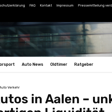
schutzerklärung
FAQ
Kontakt
Impressum
Pressemitteilung verö
orsport
Auto News
Oldtimer
Ratgeber
Auto Verkehr
utos in Aalen – un