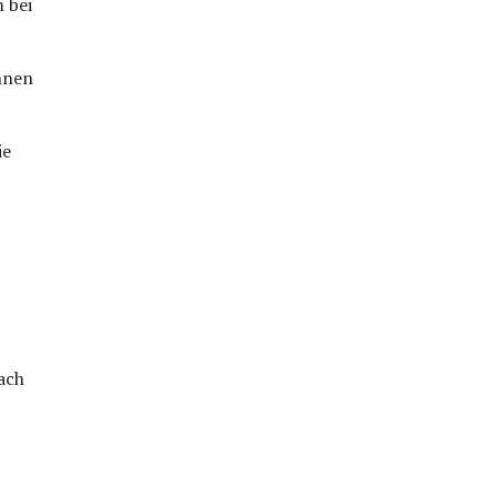
m bei
nnen
ie
ach