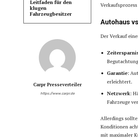
Leitfaden für den
Verkaufsprozess
klugen
Fahrzeugbesitzer
Autohaus vs
Der Verkauf eine
Zeitersparni
Begutachtung
Garantie
: Au
erleichtert.
Carpr Presseverteiler
Netzwerk
: H
https://www.carpr.de
Fahrzeuge ver
Allerdings sollt
Konditionen acht
mit maximaler K