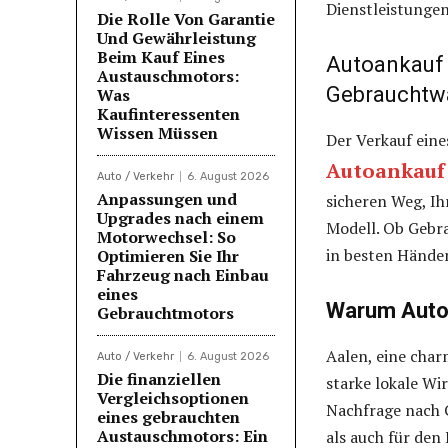
Dienstleistungen
Die Rolle Von Garantie
Und Gewährleistung
Beim Kauf Eines
Autoankauf A
Austauschmotors:
Gebrauchtw
Was
Kaufinteressenten
Wissen Müssen
Der Verkauf eine
Autoankauf
Auto / Verkehr
6. August 2026
Anpassungen und
sicheren Weg, I
Upgrades nach einem
Modell. Ob Gebr
Motorwechsel: So
in besten Hände
Optimieren Sie Ihr
Fahrzeug nach Einbau
eines
Warum Autoa
Gebrauchtmotors
Aalen, eine char
Auto / Verkehr
6. August 2026
Die finanziellen
starke lokale Wi
Vergleichsoptionen
Nachfrage nach 
eines gebrauchten
Austauschmotors: Ein
als auch für den