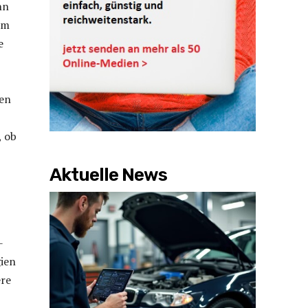
nn
em
e
hen
, ob
Aktuelle News
-
ien
ere