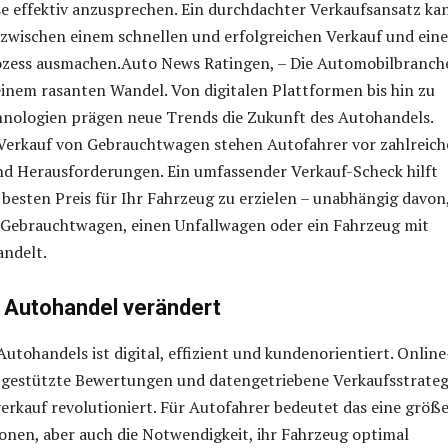
e effektiv anzusprechen. Ein durchdachter Verkaufsansatz ka
 zwischen einem schnellen und erfolgreichen Verkauf und ein
ozess ausmachen.Auto News Ratingen, – Die Automobilbranch
 einem rasanten Wandel. Von digitalen Plattformen bis hin zu
hnologien prägen neue Trends die Zukunft des Autohandels.
Verkauf von Gebrauchtwagen stehen Autofahrer vor zahlreic
nd Herausforderungen. Ein umfassender Verkauf-Scheck hilft
 besten Preis für Ihr Fahrzeug zu erzielen – unabhängig davon
n Gebrauchtwagen, einen Unfallwagen oder ein Fahrzeug mit
ndelt.
r Autohandel verändert
Autohandels ist digital, effizient und kundenorientiert. Online
-gestützte Bewertungen und datengetriebene Verkaufsstrateg
rkauf revolutioniert. Für Autofahrer bedeutet das eine größ
nen, aber auch die Notwendigkeit, ihr Fahrzeug optimal