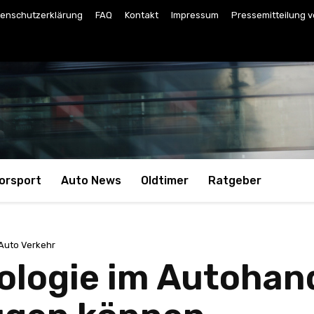
enschutzerklärung
FAQ
Kontakt
Impressum
Pressemitteilung v
orsport
Auto News
Oldtimer
Ratgeber
Auto Verkehr
logie im Autohand