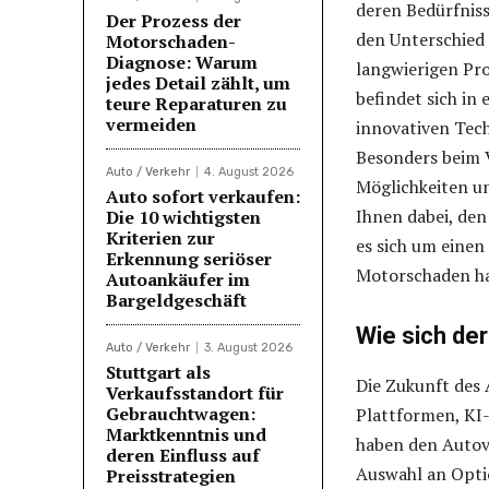
deren Bedürfniss
Der Prozess der
den Unterschied
Motorschaden-
Diagnose: Warum
langwierigen Pr
jedes Detail zählt, um
befindet sich in
teure Reparaturen zu
vermeiden
innovativen Tec
Besonders beim 
Auto / Verkehr
4. August 2026
Möglichkeiten u
Auto sofort verkaufen:
Ihnen dabei, den
Die 10 wichtigsten
Kriterien zur
es sich um eine
Erkennung seriöser
Motorschaden ha
Autoankäufer im
Bargeldgeschäft
Wie sich de
Auto / Verkehr
3. August 2026
Stuttgart als
Die Zukunft des 
Verkaufsstandort für
Gebrauchtwagen:
Plattformen, KI
Marktkenntnis und
haben den Autove
deren Einfluss auf
Auswahl an Optio
Preisstrategien