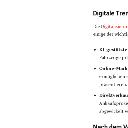
Digitale Tr
Die
Digitalisier
einige der wicht
KI-gestützte
Fahrzeuge prä
Online-Markt
ermöglichen e
präsentieren.
Direktverkau
Ankaufsprozes
abgewickelt 
Nach dem Ve