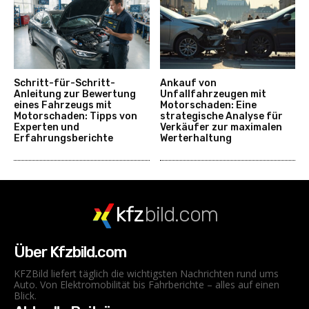
Schritt-für-Schritt-
Ankauf von
Anleitung zur Bewertung
Unfallfahrzeugen mit
eines Fahrzeugs mit
Motorschaden: Eine
Motorschaden: Tipps von
strategische Analyse für
Experten und
Verkäufer zur maximalen
Erfahrungsberichte
Werterhaltung
kfz
bild.com
Über Kfzbild.com
KFZBild liefert täglich die wichtigsten Nachrichten rund ums
Auto. Von Elektromobilität bis Fahrberichte – alles auf einen
Blick.