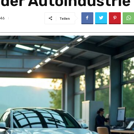
 der Autoindustrie
46
Teilen