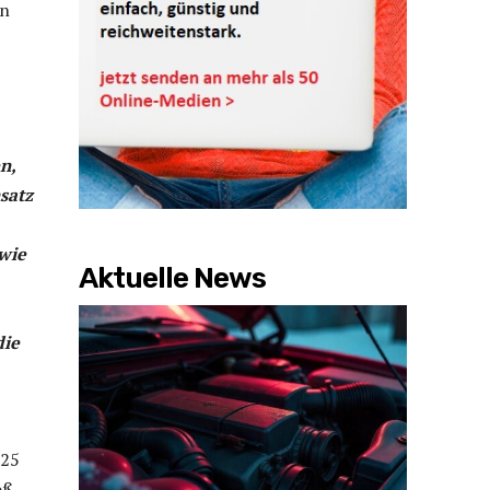
en
n,
satz
wie
Aktuelle News
die
025
oß