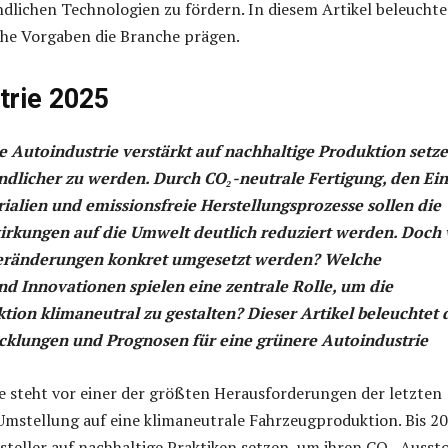
lichen Technologien zu fördern. In diesem Artikel beleucht
iche Vorgaben die Branche prägen.
trie 2025
ie Autoindustrie verstärkt auf nachhaltige Produktion setze
licher zu werden. Durch CO₂-neutrale Fertigung, den Ein
rialien und emissionsfreie Herstellungsprozesse sollen die
irkungen auf die Umwelt deutlich reduziert werden. Doch 
eränderungen konkret umgesetzt werden? Welche
d Innovationen spielen eine zentrale Rolle, um die
ion klimaneutral zu gestalten? Dieser Artikel beleuchtet 
cklungen und Prognosen für eine grünere Autoindustrie
e steht vor einer der größten Herausforderungen der letzten
Umstellung auf eine klimaneutrale Fahrzeugproduktion. Bis 2
steller auf nachhaltige Praktiken setzen, um ihren CO₂-Ausst