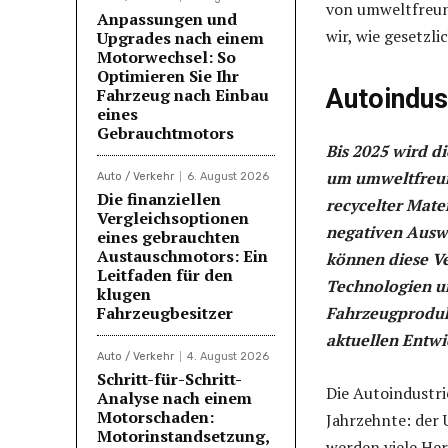
von umweltfreund
Anpassungen und
wir, wie gesetzl
Upgrades nach einem
Motorwechsel: So
Optimieren Sie Ihr
Autoindus
Fahrzeug nach Einbau
eines
Gebrauchtmotors
Bis 2025 wird d
um umweltfreund
Auto / Verkehr
6. August 2026
Die finanziellen
recycelter Mate
Vergleichsoptionen
negativen Ausw
eines gebrauchten
Austauschmotors: Ein
können diese V
Leitfaden für den
Technologien un
klugen
Fahrzeugbesitzer
Fahrzeugprodukt
aktuellen Entwi
Auto / Verkehr
4. August 2026
Schritt-für-Schritt-
Die Autoindustri
Analyse nach einem
Motorschaden:
Jahrzehnte: der 
Motorinstandsetzung,
werden viele Her