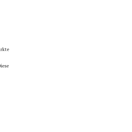
ärkte
iese