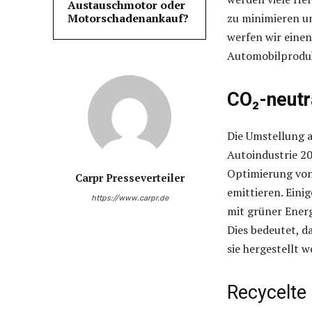
Austauschmotor oder
Motorschadenankauf?
zu minimieren un
werfen wir einen
Automobilproduk
CO₂-neutr
Die Umstellung a
Autoindustrie 20
Optimierung von
Carpr Presseverteiler
emittieren. Ein
https://www.carpr.de
mit grüner Energ
Dies bedeutet, d
sie hergestellt w
Recycelte 