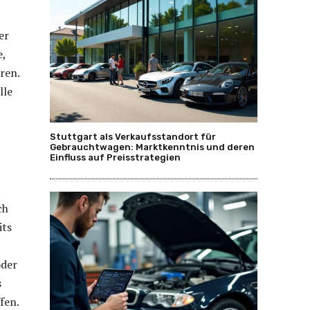
er
e,
ren.
lle
Stuttgart als Verkaufsstandort für
Gebrauchtwagen: Marktkenntnis und deren
Einfluss auf Preisstrategien
ch
its
oder
s
fen.