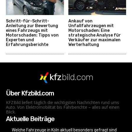
Schritt-für-Schritt-
Ankauf von
Anleitung zur Bewertung
Unfallfahrzeugen mit
eines Fahrzeugs mit
Motorschaden: Eine
Motorschaden: Tipps von
strategische Analyse für
Experten und
Verkäufer zur maximalen
Erfahrungsberichte
Werterhaltung
kfz
bild.com
Über Kfzbild.com
KFZBild liefert täglich die wichtigsten Nachrichten rund ums
Auto. Von Elektromobilität bis Fahrberichte – alles auf einen
Blick.
Aktuelle Beiträge
Welche Fahrzeuge in Köln aktuell besonders gefragt sind