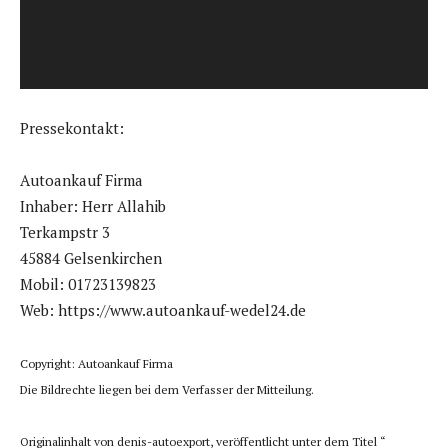
-
P
l
a
y
Pressekontakt:
e
r
Autoankauf Firma
Inhaber: Herr Allahib
Terkampstr 3
45884 Gelsenkirchen
Mobil: 01723139823
Web: https://www.autoankauf-wedel24.de
Copyright: Autoankauf Firma
Die Bildrechte liegen bei dem Verfasser der Mitteilung.
Originalinhalt von denis-autoexport, veröffentlicht unter dem Titel “