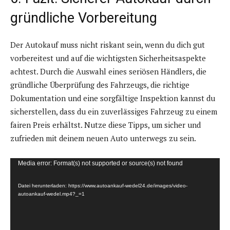
gründliche Vorbereitung
Der Autokauf muss nicht riskant sein, wenn du dich gut
vorbereitest und auf die wichtigsten Sicherheitsaspekte
achtest. Durch die Auswahl eines seriösen Händlers, die
gründliche Überprüfung des Fahrzeugs, die richtige
Dokumentation und eine sorgfältige Inspektion kannst du
sicherstellen, dass du ein zuverlässiges Fahrzeug zu einem
fairen Preis erhältst. Nutze diese Tipps, um sicher und
zufrieden mit deinem neuen Auto unterwegs zu sein.
V
Media error: Format(s) not supported or source(s) not found
i
Datei herunterladen: https://www.autoankauf-wedel24.de/images/video-
d
autoankauf-wedel.mp4?_=1
e
o