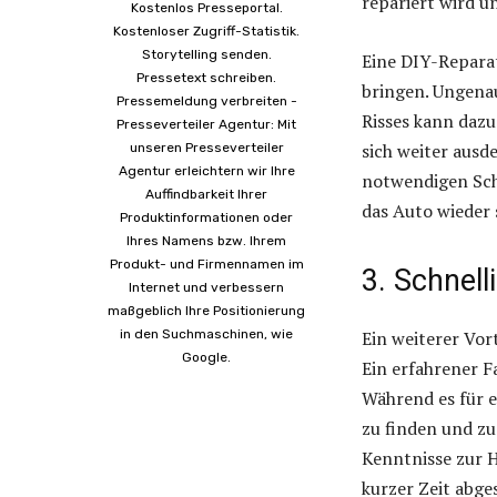
repariert wird un
Kostenlos Presseportal.
Kostenloser Zugriff-Statistik.
Storytelling senden.
Eine DIY-Reparat
Pressetext schreiben.
bringen. Ungena
Pressemeldung verbreiten -
Risses kann dazu
Presseverteiler Agentur: Mit
sich weiter ausde
unseren Presseverteiler
Agentur erleichtern wir Ihre
notwendigen Sch
Auffindbarkeit Ihrer
das Auto wieder 
Produktinformationen oder
Ihres Namens bzw. Ihrem
Produkt- und Firmennamen im
3. Schnell
Internet und verbessern
maßgeblich Ihre Positionierung
in den Suchmaschinen, wie
Ein weiterer Vort
Google.
Ein erfahrener F
Während es für e
zu finden und zu
Kenntnisse zur H
kurzer Zeit abge