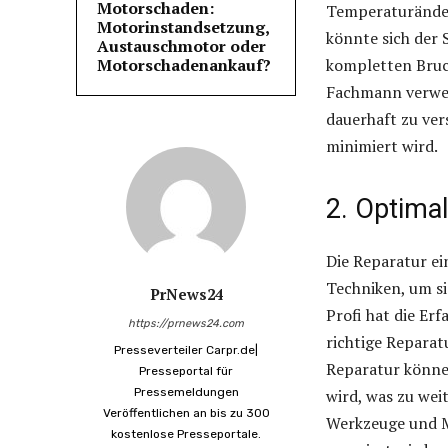
Motorschaden:
Temperaturänder
Motorinstandsetzung,
könnte sich der 
Austauschmotor oder
Motorschadenankauf?
kompletten Bruch 
Fachmann verwen
dauerhaft zu ver
minimiert wird.
2. Optimal
Die Reparatur ei
Techniken, um si
PrNews24
Profi hat die Er
https://prnews24.com
richtige Reparat
Presseverteiler Carpr.de|
Reparatur könne
Presseportal für
Pressemeldungen
wird, was zu we
Veröffentlichen an bis zu 300
Werkzeuge und Mat
kostenlose Presseportale.