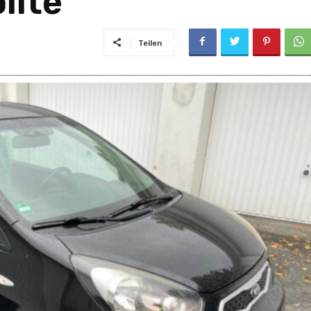
llte
Teilen