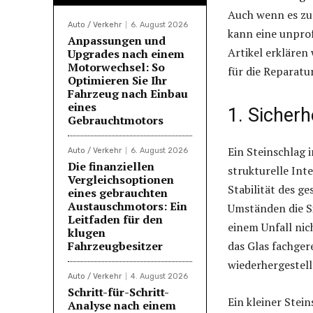
Auch wenn es zun
Auto / Verkehr
6. August 2026
kann eine unpro
Anpassungen und
Artikel erklären
Upgrades nach einem
Motorwechsel: So
für die Reparatu
Optimieren Sie Ihr
Fahrzeug nach Einbau
eines
1. Sicherh
Gebrauchtmotors
Ein Steinschlag 
Auto / Verkehr
6. August 2026
Die finanziellen
strukturelle Int
Vergleichsoptionen
Stabilität des g
eines gebrauchten
Austauschmotors: Ein
Umständen die Si
Leitfaden für den
einem Unfall nich
klugen
Fahrzeugbesitzer
das Glas fachger
wiederhergestell
Auto / Verkehr
4. August 2026
Schritt-für-Schritt-
Ein kleiner Stei
Analyse nach einem