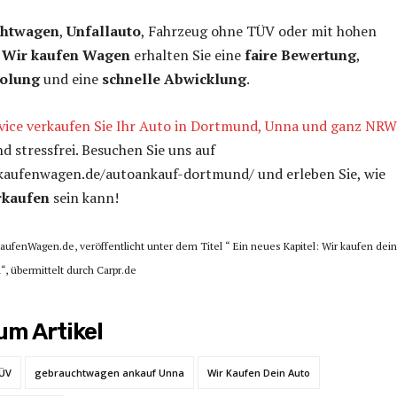
chtwagen
,
Unfallauto
, Fahrzeug ohne TÜV oder mit hohen
i
Wir kaufen Wagen
erhalten Sie eine
faire Bewertung
,
holung
und eine
schnelle Abwicklung
.
vice verkaufen Sie Ihr Auto in Dortmund, Unna und ganz NRW
d stressfrei. Besuchen Sie uns auf
kaufenwagen.de/autoankauf-dortmund/ und erleben Sie, wie
rkaufen
sein kann!
KaufenWagen.de, veröffentlicht unter dem Titel “ Ein neues Kapitel: Wir kaufen dei
, übermittelt durch Carpr.de
m Artikel
ÜV
gebrauchtwagen ankauf Unna
Wir Kaufen Dein Auto