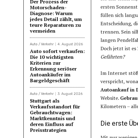
Der Prozess der
ersten Sonnenst
Motorschaden-
Diagnose: Warum
füllen sich lang
jedes Detail zählt, um
Entscheidung, di
teure Reparaturen zu
vermeiden
trennen. Sein si
langen Pendelfah
Auto / Verkehr
4. August 2026
Doch jetzt ist es
Auto sofort verkaufen:
Gefährten?
Die 10 wichtigsten
Kriterien zur
Erkennung seriöser
Im Internet stö
Autoankäufer im
Bargeldgeschäft
verspricht, wona
Autoankauf in
Auto / Verkehr
3. August 2026
Website.
Gebrau
Stuttgart als
Kilometern – alle
Verkaufsstandort für
Gebrauchtwagen:
Marktkenntnis und
Die erste Üb
deren Einfluss auf
Preisstrategien
Mit nur wenigen 