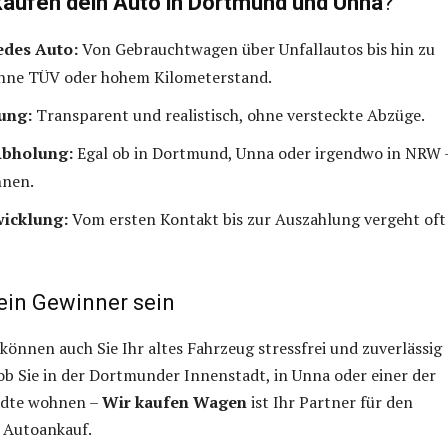
kaufen dein Auto in Dortmund und Unna
?
edes Auto:
Von Gebrauchtwagen über Unfallautos bis hin zu
hne TÜV oder hohem Kilometerstand.
ung:
Transparent und realistisch, ohne versteckte Abzüge.
Abholung:
Egal ob in Dortmund, Unna oder irgendwo in NRW 
hnen.
wicklung:
Vom ersten Kontakt bis zur Auszahlung vergeht oft
ein Gewinner sein
können auch Sie Ihr altes Fahrzeug stressfrei und zuverlässig
 ob Sie in der Dortmunder Innenstadt, in Unna oder einer der
ädte wohnen –
Wir kaufen Wagen
ist Ihr Partner für den
 Autoankauf.