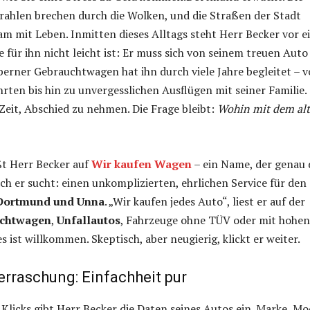
rahlen brechen durch die Wolken, und die Straßen der Stadt
sam mit Leben. Inmitten dieses Alltags steht Herr Becker vor e
e für ihn nicht leicht ist: Er muss sich von seinem treuen Auto
lberner Gebrauchtwagen hat ihn durch viele Jahre begleitet – 
rten bis hin zu unvergesslichen Ausflügen mit seiner Familie.
 Zeit, Abschied zu nehmen. Die Frage bleibt:
Wohin mit dem al
ßt Herr Becker auf
Wir kaufen Wagen
– ein Name, der genau 
ch er sucht: einen unkomplizierten, ehrlichen Service für den
 Dortmund und Unna
. „Wir kaufen jedes Auto“, liest er auf der
chtwagen
,
Unfallautos
, Fahrzeuge ohne TÜV oder mit hohen
s ist willkommen. Skeptisch, aber neugierig, klickt er weiter.
erraschung: Einfachheit pur
Klicks gibt Herr Becker die Daten seines Autos ein. Marke, Mod