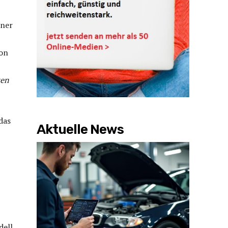
iner
von
ten
das
Aktuelle News
ell,