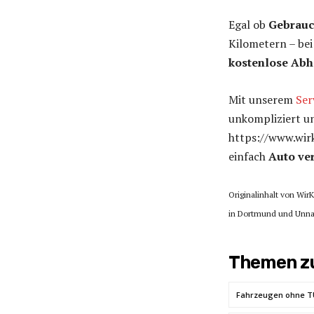
Egal ob
Gebrau
Kilometern – be
kostenlose Ab
Mit unserem
Ser
unkompliziert un
https://www.wir
einfach
Auto ve
Originalinhalt von Wir
in Dortmund und Unna“
Themen zu
Fahrzeugen ohne T