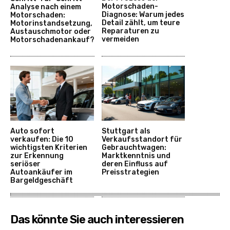
Motorschaden-
Analyse nach einem
Diagnose: Warum jedes
Motorschaden:
Detail zählt, um teure
Motorinstandsetzung,
Reparaturen zu
Austauschmotor oder
vermeiden
Motorschadenankauf?
Auto sofort
Stuttgart als
verkaufen: Die 10
Verkaufsstandort für
wichtigsten Kriterien
Gebrauchtwagen:
zur Erkennung
Marktkenntnis und
seriöser
deren Einfluss auf
Autoankäufer im
Preisstrategien
Bargeldgeschäft
Das könnte Sie auch interessieren