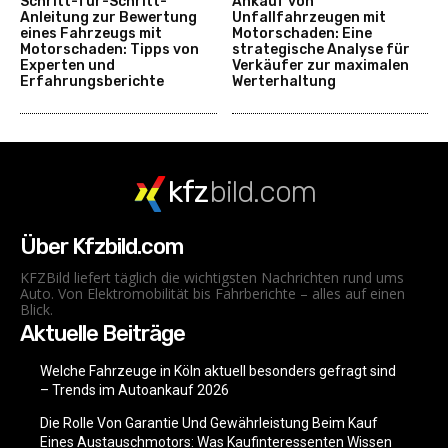
Schritt-für-Schritt-
Ankauf von
Anleitung zur Bewertung
Unfallfahrzeugen mit
eines Fahrzeugs mit
Motorschaden: Eine
Motorschaden: Tipps von
strategische Analyse für
Experten und
Verkäufer zur maximalen
Erfahrungsberichte
Werterhaltung
kfz
bild.com
Über Kfzbild.com
KFZBild liefert täglich die wichtigsten Nachrichten rund ums
Auto. Von Elektromobilität bis Fahrberichte – alles auf einen
Blick.
Aktuelle Beiträge
Welche Fahrzeuge in Köln aktuell besonders gefragt sind
– Trends im Autoankauf 2026
Die Rolle Von Garantie Und Gewährleistung Beim Kauf
Eines Austauschmotors: Was Kaufinteressenten Wissen