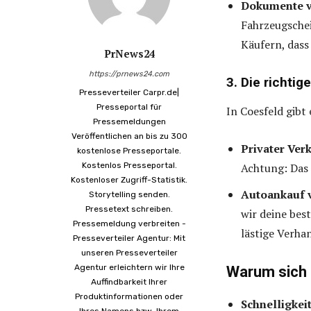
Dokumente v
Fahrzeugschei
Käufern, dass
PrNews24
https://prnews24.com
3. Die richti
Presseverteiler Carpr.de|
Presseportal für
In Coesfeld gibt
Pressemeldungen
Veröffentlichen an bis zu 300
Privater Ver
kostenlose Presseportale.
Kostenlos Presseportal.
Achtung: Das 
Kostenloser Zugriff-Statistik.
Autoankauf v
Storytelling senden.
Pressetext schreiben.
wir deine bes
Pressemeldung verbreiten -
lästige Verha
Presseverteiler Agentur: Mit
unseren Presseverteiler
Agentur erleichtern wir Ihre
Warum sich 
Auffindbarkeit Ihrer
Produktinformationen oder
Schnelligkei
Ihres Namens bzw. Ihrem