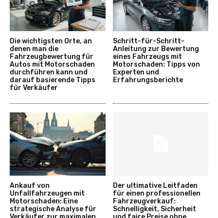
Die wichtigsten Orte, an
Schritt-für-Schritt-
denen man die
Anleitung zur Bewertung
Fahrzeugbewertung für
eines Fahrzeugs mit
Autos mit Motorschaden
Motorschaden: Tipps von
durchführen kann und
Experten und
darauf basierende Tipps
Erfahrungsberichte
für Verkäufer
Ankauf von
Der ultimative Leitfaden
Unfallfahrzeugen mit
für einen professionellen
Motorschaden: Eine
Fahrzeugverkauf:
strategische Analyse für
Schnelligkeit, Sicherheit
Verkäufer zur maximalen
und faire Preise ohne