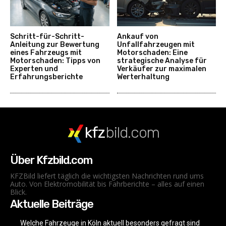
Schritt-für-Schritt-
Ankauf von
Anleitung zur Bewertung
Unfallfahrzeugen mit
eines Fahrzeugs mit
Motorschaden: Eine
Motorschaden: Tipps von
strategische Analyse für
Experten und
Verkäufer zur maximalen
Erfahrungsberichte
Werterhaltung
kfz
bild.com
Über Kfzbild.com
KFZBild liefert täglich die wichtigsten Nachrichten rund ums
Auto. Von Elektromobilität bis Fahrberichte – alles auf einen
Blick.
Aktuelle Beiträge
Welche Fahrzeuge in Köln aktuell besonders gefragt sind