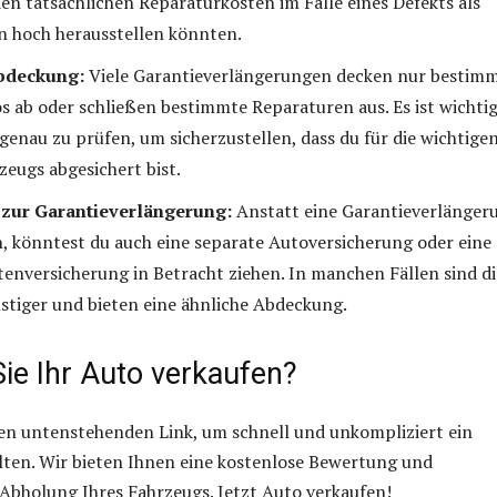
den tatsächlichen Reparaturkosten im Falle eines Defekts als
 hoch herausstellen könnten.
bdeckung:
Viele Garantieverlängerungen decken nur bestim
os ab oder schließen bestimmte Reparaturen aus. Es ist wichtig
enau zu prüfen, um sicherzustellen, dass du für die wichtige
zeugs abgesichert bist.
 zur Garantieverlängerung:
Anstatt eine Garantieverlänger
, könntest du auch eine separate Autoversicherung oder eine
enversicherung in Betracht ziehen. In manchen Fällen sind di
tiger und bieten eine ähnliche Abdeckung.
ie Ihr Auto verkaufen?
den untenstehenden Link, um schnell und unkompliziert ein
lten. Wir bieten Ihnen eine kostenlose Bewertung und
Abholung Ihres Fahrzeugs. Jetzt Auto verkaufen!