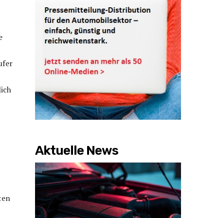
e
ufer
lich
Aktuelle News
ten