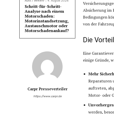
Auto / Verkehr
4. August 2026
Versicherungsges
Schritt-für-Schritt-
Absicherung im F
Analyse nach einem
Motorschaden:
Bedingungen könn
Motorinstandsetzung,
von der Fahrzeu
Austauschmotor oder
Motorschadenankauf?
Die Vortei
Eine Garantiever
einige Gründe, w
Mehr Sicherh
Reparaturen u
auftreten, ab
Carpr Presseverteiler
Motor- oder G
https://www.carpr.de
Unvorherges
werden, beson