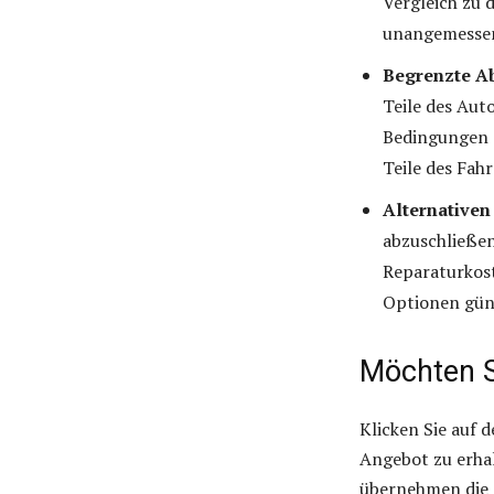
Vergleich zu 
unangemessen
Begrenzte A
Teile des Aut
Bedingungen g
Teile des Fahr
Alternativen
abzuschließen
Reparaturkost
Optionen güns
Möchten S
Klicken Sie auf 
Angebot zu erha
übernehmen die 