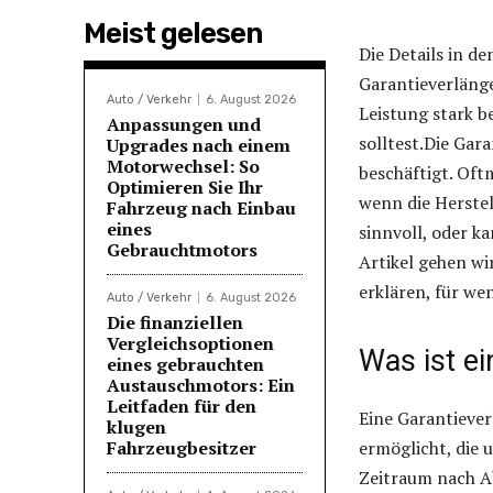
Meist gelesen
Die Details in d
Garantieverlänge
Auto / Verkehr
6. August 2026
Leistung stark b
Anpassungen und
solltest.Die Gar
Upgrades nach einem
Motorwechsel: So
beschäftigt. Of
Optimieren Sie Ihr
wenn die Herstel
Fahrzeug nach Einbau
eines
sinnvoll, oder k
Gebrauchtmotors
Artikel gehen wi
erklären, für wen
Auto / Verkehr
6. August 2026
Die finanziellen
Vergleichsoptionen
Was ist e
eines gebrauchten
Austauschmotors: Ein
Leitfaden für den
Eine Garantiever
klugen
Fahrzeugbesitzer
ermöglicht, die 
Zeitraum nach Ab