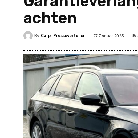
Garantieverlä
achten
By
Carpr Presseverteiler
27. Januar 2025