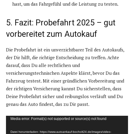
hast, um das Fahrgefühl und die Leistung zu testen.
5. Fazit: Probefahrt 2025 – gut
vorbereitet zum Autokauf
Die Probefahrt ist ein unverzichtbarer Teil des Autokaufs,
der Dir hilft, die richtige Entscheidung zu treffen. Achte
darauf, dass Du alle rechtlichen und
versicherungstechnischen Aspekte klärst, bevor Du das
Fahrzeug testest. Mit einer gründlichen Vorbereitung und
der richtigen Versicherung kannst Du sicherstellen, dass
Deine Probefahrt sicher und reibungslos verläuft und Du
genau das Auto findest, das zu Dir passt.
V
Media error: Format(s) not supported or source(s) not found
i
Datei herunterladen: https://www.autoankauf-bocholt24.de/images/video-