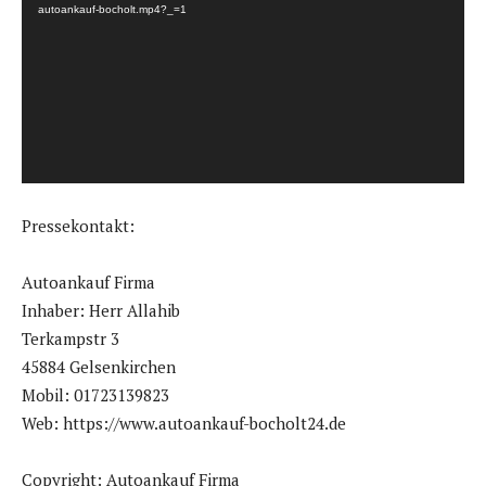
d
autoankauf-bocholt.mp4?_=1
e
o
-
P
l
a
y
Pressekontakt:
e
r
Autoankauf Firma
Inhaber: Herr Allahib
Terkampstr 3
45884 Gelsenkirchen
Mobil: 01723139823
Web: https://www.autoankauf-bocholt24.de
Copyright: Autoankauf Firma