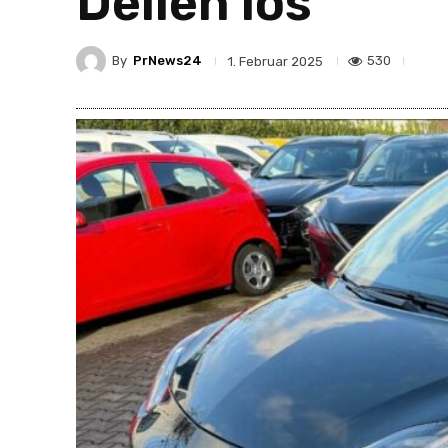
Dellen los
By
PrNews24
530
1. Februar 2025