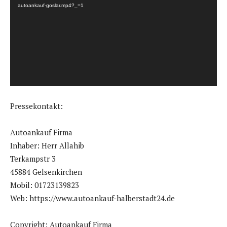
d
autoankauf-goslar.mp4?_=1
e
o
-
P
l
a
y
Pressekontakt:
e
r
Autoankauf Firma
Inhaber: Herr Allahib
Terkampstr 3
45884 Gelsenkirchen
Mobil: 01723139823
Web: https://www.autoankauf-halberstadt24.de
Copyright: Autoankauf Firma