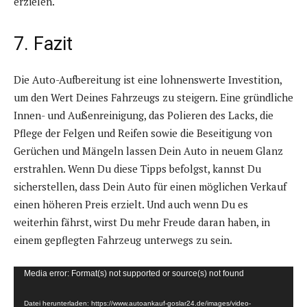
erzielen.
7. Fazit
Die Auto-Aufbereitung ist eine lohnenswerte Investition,
um den Wert Deines Fahrzeugs zu steigern. Eine gründliche
Innen- und Außenreinigung, das Polieren des Lacks, die
Pflege der Felgen und Reifen sowie die Beseitigung von
Gerüchen und Mängeln lassen Dein Auto in neuem Glanz
erstrahlen. Wenn Du diese Tipps befolgst, kannst Du
sicherstellen, dass Dein Auto für einen möglichen Verkauf
einen höheren Preis erzielt. Und auch wenn Du es
weiterhin fährst, wirst Du mehr Freude daran haben, in
einem gepflegten Fahrzeug unterwegs zu sein.
V
Media error: Format(s) not supported or source(s) not found
i
Datei herunterladen: https://www.autoankauf-goslar24.de/images/video-