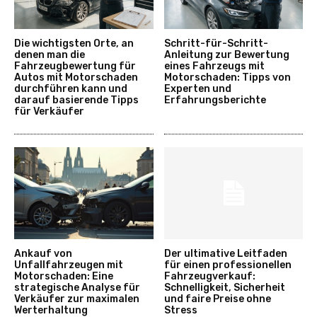
Die wichtigsten Orte, an
Schritt-für-Schritt-
denen man die
Anleitung zur Bewertung
Fahrzeugbewertung für
eines Fahrzeugs mit
Autos mit Motorschaden
Motorschaden: Tipps von
durchführen kann und
Experten und
darauf basierende Tipps
Erfahrungsberichte
für Verkäufer
Ankauf von
Der ultimative Leitfaden
Unfallfahrzeugen mit
für einen professionellen
Motorschaden: Eine
Fahrzeugverkauf:
strategische Analyse für
Schnelligkeit, Sicherheit
Verkäufer zur maximalen
und faire Preise ohne
Werterhaltung
Stress