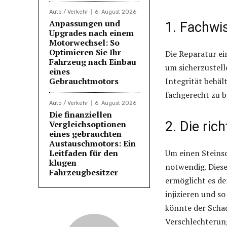
Auto / Verkehr
6. August 2026
Anpassungen und
1. Fachwi
Upgrades nach einem
Motorwechsel: So
Optimieren Sie Ihr
Die Reparatur ei
Fahrzeug nach Einbau
um sicherzustell
eines
Gebrauchtmotors
Integrität behäl
fachgerecht zu b
Auto / Verkehr
6. August 2026
Die finanziellen
Vergleichsoptionen
2. Die ric
eines gebrauchten
Austauschmotors: Ein
Leitfaden für den
Um einen Steinsc
klugen
notwendig. Dies
Fahrzeugbesitzer
ermöglicht es de
injizieren und s
könnte der Scha
Verschlechterung