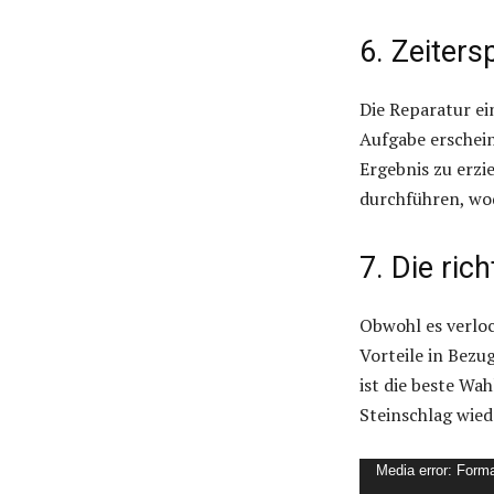
6. Zeiters
Die Reparatur ei
Aufgabe erschein
Ergebnis zu erzie
durchführen, wod
7. Die ric
Obwohl es verloc
Vorteile in Bezu
ist die beste Wa
Steinschlag wied
V
Media error: Forma