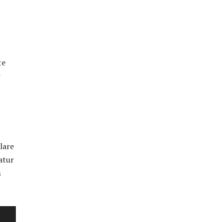
te
r
lare
atur
m