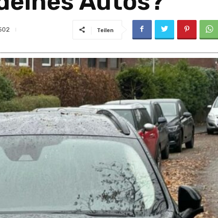
deines Autos?
502
Teilen