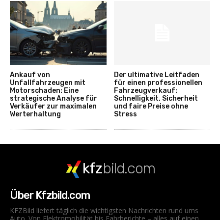
Ankauf von
Der ultimative Leitfaden
Unfallfahrzeugen mit
für einen professionellen
Motorschaden: Eine
Fahrzeugverkauf:
strategische Analyse für
Schnelligkeit, Sicherheit
Verkäufer zur maximalen
und faire Preise ohne
Werterhaltung
Stress
kfz
bild.com
Über Kfzbild.com
KFZBild liefert täglich die wichtigsten Nachrichten rund ums
Auto. Von Elektromobilität bis Fahrberichte – alles auf einen