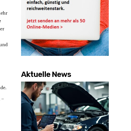
mehr
e
ler
 und
Aktuelle News
de.
n
–