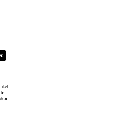
tikel
ld –
cher