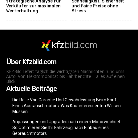
strategische Analyse für
Schnelligkeit, Sicherheit
Verkäufer zur maximalen
und faire Preise ohne
Werterhaltung
Stress
kfz
bild.com
Über Kfzbild.com
KFZBild liefert täglich die wichtigsten Nachrichten rund ums
Auto. Von Elektromobilität bis Fahrberichte – alles auf einen
Blick.
Aktuelle Beiträge
Die Rolle Von Garantie Und Gewährleistung Beim Kauf
Eines Austauschmotors: Was Kaufinteressenten Wissen
Müssen
Anpassungen und Upgrades nach einem Motorwechsel:
So Optimieren Sie Ihr Fahrzeug nach Einbau eines
Gebrauchtmotors