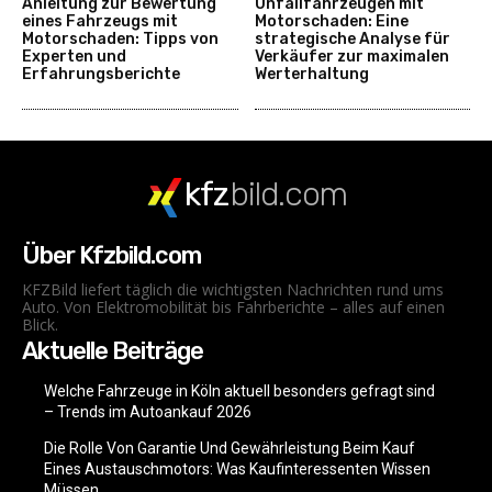
Anleitung zur Bewertung
Unfallfahrzeugen mit
eines Fahrzeugs mit
Motorschaden: Eine
Motorschaden: Tipps von
strategische Analyse für
Experten und
Verkäufer zur maximalen
Erfahrungsberichte
Werterhaltung
kfz
bild.com
Über Kfzbild.com
KFZBild liefert täglich die wichtigsten Nachrichten rund ums
Auto. Von Elektromobilität bis Fahrberichte – alles auf einen
Blick.
Aktuelle Beiträge
Welche Fahrzeuge in Köln aktuell besonders gefragt sind
– Trends im Autoankauf 2026
Die Rolle Von Garantie Und Gewährleistung Beim Kauf
Eines Austauschmotors: Was Kaufinteressenten Wissen
Müssen