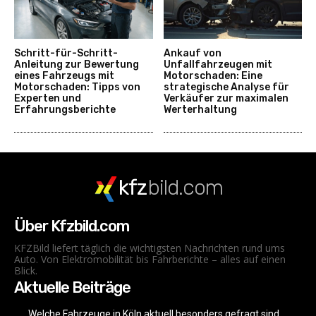
Schritt-für-Schritt-
Ankauf von
Anleitung zur Bewertung
Unfallfahrzeugen mit
eines Fahrzeugs mit
Motorschaden: Eine
Motorschaden: Tipps von
strategische Analyse für
Experten und
Verkäufer zur maximalen
Erfahrungsberichte
Werterhaltung
kfz
bild.com
Über Kfzbild.com
KFZBild liefert täglich die wichtigsten Nachrichten rund ums
Auto. Von Elektromobilität bis Fahrberichte – alles auf einen
Blick.
Aktuelle Beiträge
Welche Fahrzeuge in Köln aktuell besonders gefragt sind