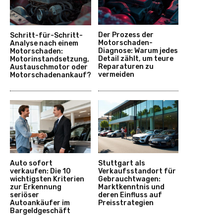
Der Prozess der
Schritt-für-Schritt-
Motorschaden-
Analyse nach einem
Diagnose: Warum jedes
Motorschaden:
Detail zählt, um teure
Motorinstandsetzung,
Reparaturen zu
Austauschmotor oder
vermeiden
Motorschadenankauf?
Auto sofort
Stuttgart als
verkaufen: Die 10
Verkaufsstandort für
wichtigsten Kriterien
Gebrauchtwagen:
zur Erkennung
Marktkenntnis und
seriöser
deren Einfluss auf
Autoankäufer im
Preisstrategien
Bargeldgeschäft