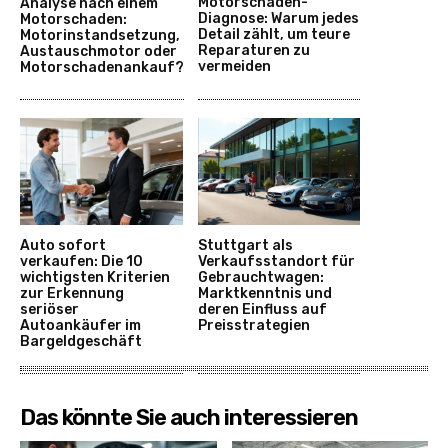
Motorschaden-
Analyse nach einem
Diagnose: Warum jedes
Motorschaden:
Detail zählt, um teure
Motorinstandsetzung,
Reparaturen zu
Austauschmotor oder
vermeiden
Motorschadenankauf?
Auto sofort
Stuttgart als
verkaufen: Die 10
Verkaufsstandort für
wichtigsten Kriterien
Gebrauchtwagen:
zur Erkennung
Marktkenntnis und
seriöser
deren Einfluss auf
Autoankäufer im
Preisstrategien
Bargeldgeschäft
Das könnte Sie auch interessieren