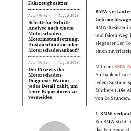
Fahrzeugbesitzer
BMW verkaufen
Auto / Verkehr
4. August 2026
Gebrauchtwage
Schritt-für-Schritt-
BMW-Besitzer in
Analyse nach einem
Motorschaden:
und fairen Weg, 
Motorinstandsetzung,
eleganter 5er T
Austauschmotor oder
Motorschadenankauf?
einen zuverlässig
Auto / Verkehr
4. August 2026
Mit dem
BMW Au
Der Prozess der
Autoankauf zur S
Motorschaden-
Diagnose: Warum
jedem Zustand sp
jedes Detail zählt, um
fahrbereit. Die 
teure Reparaturen zu
vermeiden
von 24 Stunden.
1. BMW verkaufe
Ein BMW steht fü
das Fahrzeug ist