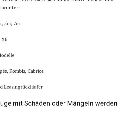
darunter:
, 5er, 7er
, X6
odelle
pés, Kombis, Cabrios
 Leasingrückläufer
euge mit Schäden oder Mängeln werden