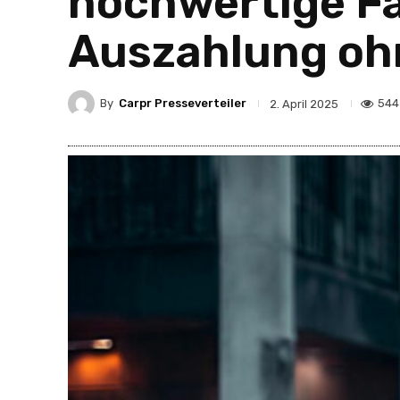
hochwertige F
Auszahlung oh
By
Carpr Presseverteiler
544
2. April 2025