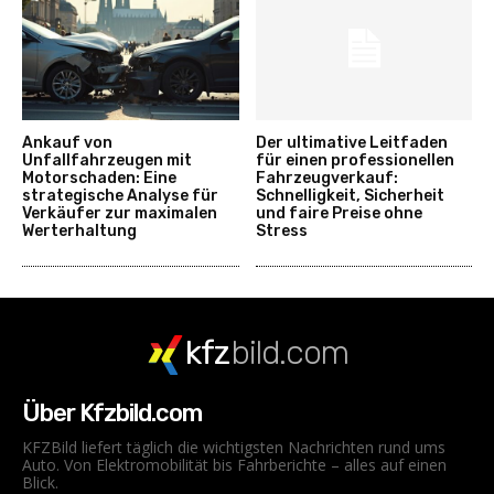
Ankauf von
Der ultimative Leitfaden
Unfallfahrzeugen mit
für einen professionellen
Motorschaden: Eine
Fahrzeugverkauf:
strategische Analyse für
Schnelligkeit, Sicherheit
Verkäufer zur maximalen
und faire Preise ohne
Werterhaltung
Stress
kfz
bild.com
Über Kfzbild.com
KFZBild liefert täglich die wichtigsten Nachrichten rund ums
Auto. Von Elektromobilität bis Fahrberichte – alles auf einen
Blick.