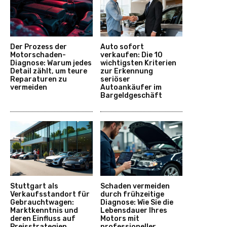
Der Prozess der
Auto sofort
Motorschaden-
verkaufen: Die 10
Diagnose: Warum jedes
wichtigsten Kriterien
Detail zählt, um teure
zur Erkennung
Reparaturen zu
seriöser
vermeiden
Autoankäufer im
Bargeldgeschäft
Stuttgart als
Schaden vermeiden
Verkaufsstandort für
durch frühzeitige
Gebrauchtwagen:
Diagnose: Wie Sie die
Marktkenntnis und
Lebensdauer Ihres
deren Einfluss auf
Motors mit
Preisstrategien
professioneller