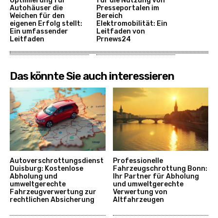
Optimierung für
für die Nutzung von
Autohäuser die
Presseportalen im
Weichen für den
Bereich
eigenen Erfolg stellt:
Elektromobilität: Ein
Ein umfassender
Leitfaden von
Leitfaden
Prnews24
Das könnte Sie auch interessieren
Autoverschrottungsdienst
Professionelle
Duisburg: Kostenlose
Fahrzeugschrottung Bonn:
Abholung und
Ihr Partner für Abholung
umweltgerechte
und umweltgerechte
Fahrzeugverwertung zur
Verwertung von
rechtlichen Absicherung
Altfahrzeugen