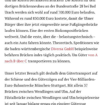
Und die Kosten bei anderen Brücken? Die Kosten für den
dortigen Brückenneubau an der Bundesstraße 28 bei Bad
Urach werden sich wohl auf rund 700.000 Euro belaufen.
Während es rund 830.000 Euro kostete, damit die Ulmer
Bürger über ihre jetzt eingeweihte neue Fußgängerbrücke
laufen können. Eine der ersten Biokompositbrücken
weltweit. Und die erste, über die – belastungstechnisch –
auch ein Auto fahren könnte. Theoretisch. Speditionen wie
die baden-württembergische
Diversa GmbH
beispielsweise
befahren Brücken indes täglich praktisch. Um Güter
von A
nach B über C
transportieren zu können.
Unser letzter Besuch gilt deshalb dem Gütertransport auf
der Schiene und den Güterzügen auf der Vier-Milliarden-
Euro-Bahnstrecke München-Stuttgart. Mit allein 37
Brücken zwischen Wendlingen und Ulm. Auf der
Filstalbrücke zwischen Wendlingen und Ulm beispielsweise
ist seit Januar bislang genau ein einziger Güterzug