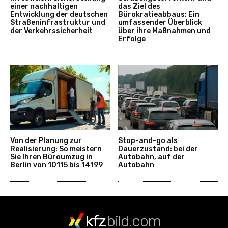
einer nachhaltigen
das Ziel des
Entwicklung der deutschen
Bürokratieabbaus: Ein
Straßeninfrastruktur und
umfassender Überblick
der Verkehrssicherheit
über ihre Maßnahmen und
Erfolge
Von der Planung zur
Stop-and-go als
Realisierung: So meistern
Dauerzustand: bei der
Sie Ihren Büroumzug in
Autobahn, auf der
Berlin von 10115 bis 14199
Autobahn
kfz
bild.com