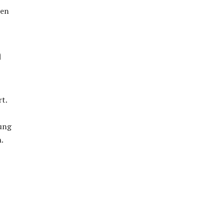
nen
m
t.
sung
.