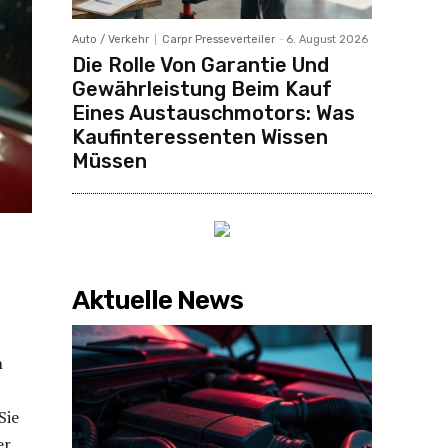
Auto / Verkehr
Carpr Presseverteiler
-
6. August 2026
Die Rolle Von Garantie Und
Gewährleistung Beim Kauf
Eines Austauschmotors: Was
Kaufinteressenten Wissen
Müssen
Aktuelle News
n
Sie
er