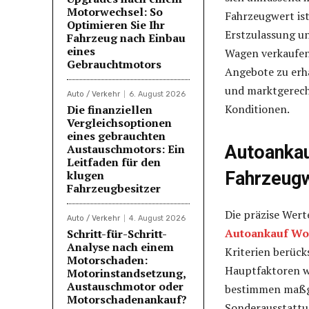
Motorwechsel: So
Fahrzeugwert ist
Optimieren Sie Ihr
Erstzulassung un
Fahrzeug nach Einbau
eines
Wagen verkaufen 
Gebrauchtmotors
Angebote zu erha
und marktgerech
Auto / Verkehr
6. August 2026
Konditionen.
Die finanziellen
Vergleichsoptionen
eines gebrauchten
Austauschmotors: Ein
Autoankau
Leitfaden für den
klugen
Fahrzeug
Fahrzeugbesitzer
Die präzise Wert
Auto / Verkehr
4. August 2026
Autoankauf W
Schritt-für-Schritt-
Analyse nach einem
Kriterien berück
Motorschaden:
Hauptfaktoren w
Motorinstandsetzung,
Austauschmotor oder
bestimmen maßge
Motorschadenankauf?
Sonderausstattu