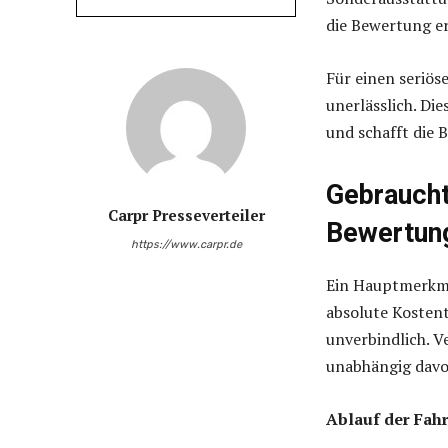
die Bewertung er
Für einen seriös
unerlässlich. Di
und schafft die 
Gebrauch
Carpr Presseverteiler
Bewertung
https://www.carpr.de
Ein Hauptmerkma
absolute Kosten
unverbindlich. V
unabhängig davon
Ablauf der Fa