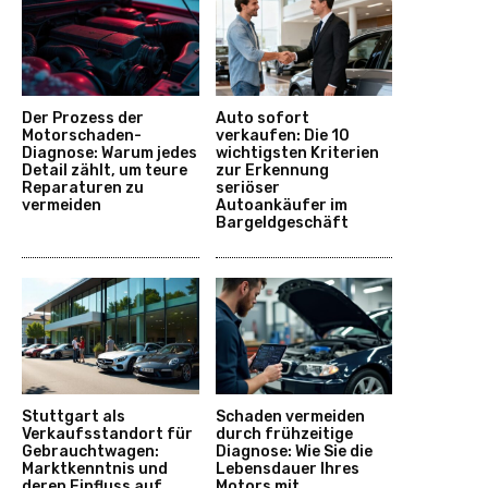
Der Prozess der
Auto sofort
Motorschaden-
verkaufen: Die 10
Diagnose: Warum jedes
wichtigsten Kriterien
Detail zählt, um teure
zur Erkennung
Reparaturen zu
seriöser
vermeiden
Autoankäufer im
Bargeldgeschäft
Stuttgart als
Schaden vermeiden
Verkaufsstandort für
durch frühzeitige
Gebrauchtwagen:
Diagnose: Wie Sie die
Marktkenntnis und
Lebensdauer Ihres
deren Einfluss auf
Motors mit