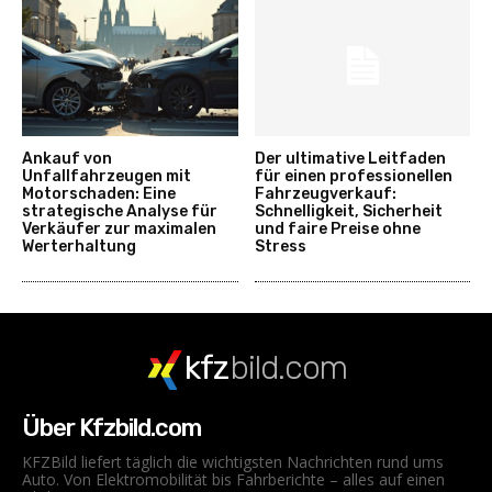
Ankauf von
Der ultimative Leitfaden
Unfallfahrzeugen mit
für einen professionellen
Motorschaden: Eine
Fahrzeugverkauf:
strategische Analyse für
Schnelligkeit, Sicherheit
Verkäufer zur maximalen
und faire Preise ohne
Werterhaltung
Stress
kfz
bild.com
Über Kfzbild.com
KFZBild liefert täglich die wichtigsten Nachrichten rund ums
Auto. Von Elektromobilität bis Fahrberichte – alles auf einen