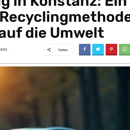
g in Konstanz: Ei
r Recyclingmethod
auf die Umwelt
480
Teilen