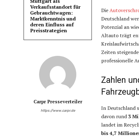
Stuttgart als
Verkaufsstandort für
Die
Autoverschr
Gebrauchtwagen:
Marktkenntnis und
Deutschland werd
deren Einfluss auf
Potenzial an wi
Preisstrategien
Altauto trägt en
Kreislaufwirtsch
Zeiten steigende
professionelle 
Zahlen und
Fahrzeug
Carpr Presseverteiler
In Deutschland s
https://www.carpr.de
davon rund
3 Mi
landet im Recyc
bis 4,7 Million