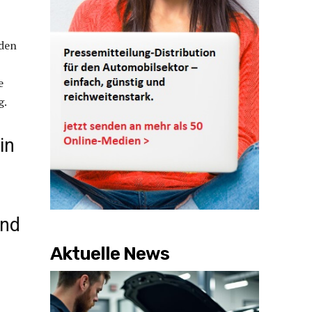
 den
e
g.
in
und
Aktuelle News