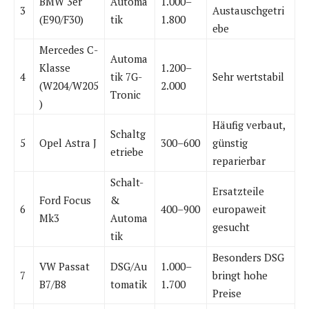
BMW 3er
Automa
1.000–
3
Austauschgetri
(E90/F30)
tik
1.800
ebe
Mercedes C-
Automa
Klasse
1.200–
4
tik 7G-
Sehr wertstabil
(W204/W205
2.000
Tronic
)
Häufig verbaut,
Schaltg
5
Opel Astra J
300–600
günstig
etriebe
reparierbar
Schalt-
Ersatzteile
Ford Focus
&
6
400–900
europaweit
Mk3
Automa
gesucht
tik
Besonders DSG
VW Passat
DSG/Au
1.000–
7
bringt hohe
B7/B8
tomatik
1.700
Preise