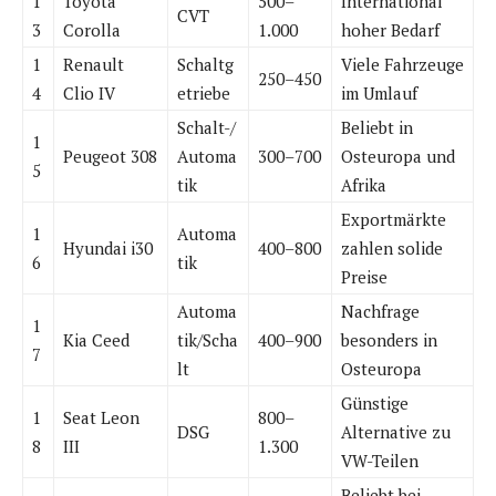
1
Toyota
500–
International
CVT
3
Corolla
1.000
hoher Bedarf
1
Renault
Schaltg
Viele Fahrzeuge
250–450
4
Clio IV
etriebe
im Umlauf
Schalt-/
Beliebt in
1
Peugeot 308
Automa
300–700
Osteuropa und
5
tik
Afrika
Exportmärkte
1
Automa
Hyundai i30
400–800
zahlen solide
6
tik
Preise
Automa
Nachfrage
1
Kia Ceed
tik/Scha
400–900
besonders in
7
lt
Osteuropa
Günstige
1
Seat Leon
800–
DSG
Alternative zu
8
III
1.300
VW-Teilen
Beliebt bei