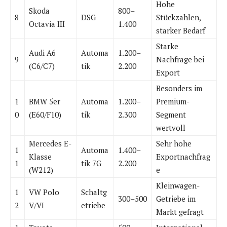
Hohe
Skoda
800–
8
DSG
Stückzahlen,
Octavia III
1.400
starker Bedarf
Starke
Audi A6
Automa
1.200–
9
Nachfrage bei
(C6/C7)
tik
2.200
Export
Besonders im
1
BMW 5er
Automa
1.200–
Premium-
0
(E60/F10)
tik
2.300
Segment
wertvoll
Mercedes E-
Sehr hohe
1
Automa
1.400–
Klasse
Exportnachfrag
1
tik 7G
2.200
(W212)
e
Kleinwagen-
1
VW Polo
Schaltg
300–500
Getriebe im
2
V/VI
etriebe
Markt gefragt