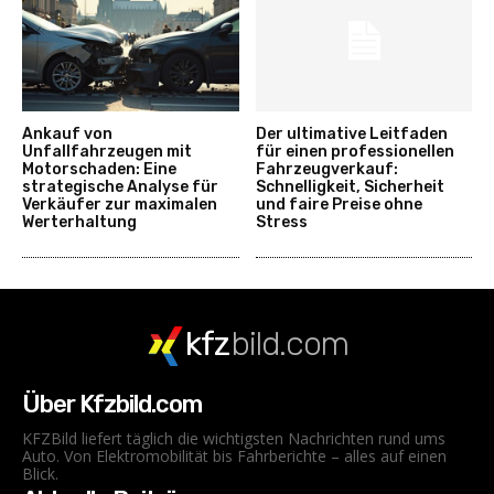
Ankauf von
Der ultimative Leitfaden
Unfallfahrzeugen mit
für einen professionellen
Motorschaden: Eine
Fahrzeugverkauf:
strategische Analyse für
Schnelligkeit, Sicherheit
Verkäufer zur maximalen
und faire Preise ohne
Werterhaltung
Stress
kfz
bild.com
Über Kfzbild.com
KFZBild liefert täglich die wichtigsten Nachrichten rund ums
Auto. Von Elektromobilität bis Fahrberichte – alles auf einen
Blick.