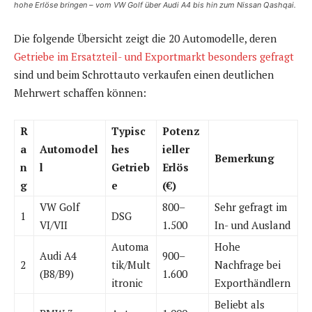
hohe Erlöse bringen – vom VW Golf über Audi A4 bis hin zum Nissan Qashqai.
Die folgende Übersicht zeigt die 20 Automodelle, deren
Getriebe im Ersatzteil- und Exportmarkt besonders gefragt
sind und beim Schrottauto verkaufen einen deutlichen
Mehrwert schaffen können:
R
Typisc
Potenz
a
Automodel
hes
ieller
Bemerkung
n
l
Getrieb
Erlös
g
e
(€)
VW Golf
800–
Sehr gefragt im
1
DSG
VI/VII
1.500
In- und Ausland
Automa
Hohe
Audi A4
900–
2
tik/Mult
Nachfrage bei
(B8/B9)
1.600
itronic
Exporthändlern
Beliebt als