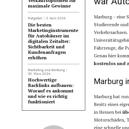
war Auto
Verkaufsoptionen für
maximale Gewinne
Marburg – eine S
Ratgeber
3. April 2026
Studierende und
Die besten
Marketinginstrumente
Verkehrsachsen.
für Autohäuser im
Universitätsgebä
digitalen Zeitalter:
Sichtbarkeit und
Fahrzeuge, die P
Kundenanfragen
Genau hier kom
erhöhen
kostenlos und 
Marketing und Werbung
30. März 2026
Hochwertige
Marburg i
Backlinks aufbauen:
Worauf es ankommt
und wie es richtig
Marburg hat ru
funktioniert
Besitz eines eig
in Hessen bei
üb
Motorschäden, T
eine schnelle u