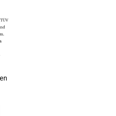
r TÜV
and
m.
n
–
gen