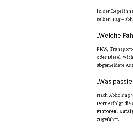
In der Regel inn
selben Tag – abh
„Welche Fah
PKW, Transporte
oder Diesel. Wic
abgemeldete Aut
„Was passie
Nach Abholung wi
Dort erfolgt di
Motoren
,
Katal
zugeführt.