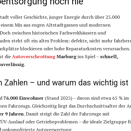
entsorgung noch nie
tadt voller Geschichte, junger Energie durch über 25.000
 einem Mix aus engen Altstadtgassen und modernen
 Doch zwischen historischen Fachwerkhäusern und
uden steht oft ein altes Problem: defekte, nicht mehr fahrber
arkplätze blockieren oder hohe Reparaturkosten verursachen.
mt die
Autoverschrottung
Marburg
ins Spiel –
schnell,
zuverlässig
.
n Zahlen – und warum das wichtig ist
nd
76.000 Einwohner
(Stand 2025) – davon sind etwa 65 % im
enen Fahrzeugs. Gleichzeitig liegt das Durchschnittsalter der A
er 9 Jahren
. Damit steigt die Zahl der Fahrzeuge mit
ÜV-Auslauf oder Getriebeproblemen – die ideale Zielgruppe f
nd unkomplizierte Autoverwertung.