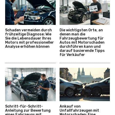
Schaden vermeiden durch
Die wichtigsten Orte, an
frühzeitige Diagnose: Wie
denen man die
Sie die Lebensdauer Ihres
Fahrzeugbewertung für
Motors mit professioneller
Autos mit Motorschaden
Analyse erhöhen können
durchführen kann und
darauf basierende Tipps
für Verkäufer
Schritt-für-Schritt-
Ankauf von
Anleitung zur Bewertung
Unfallfahrzeugen mit
eines Fahrzeugs mit
Motorschaden: Eine