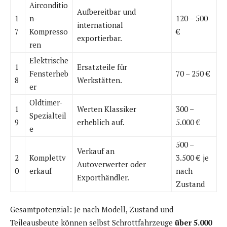
Airconditio
Aufbereitbar und
1
n-
120 – 500
international
7
Kompresso
€
exportierbar.
ren
Elektrische
1
Ersatzteile für
Fensterheb
70 – 250 €
8
Werkstätten.
er
Oldtimer-
1
Werten Klassiker
300 –
Spezialteil
9
erheblich auf.
5.000 €
e
500 –
Verkauf an
2
Komplettv
3.500 € je
Autoverwerter oder
0
erkauf
nach
Exporthändler.
Zustand
Gesamtpotenzial: Je nach Modell, Zustand und
Teileausbeute können selbst Schrottfahrzeuge
über 5.000