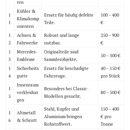
ren
Kühler &
1
Ersatz für häufig defekte
100 – 400
Klimakomp
1
Teile.
€
onenten
1
Achsen &
Robust und lange
250 – 900
2
Fahrwerke
nutzbar.
€
1
Mercedes-
Originalteile sind
50 – 300 €
3
Embleme
Sammlerobjekte.
1
Sicherheits
Ersatz für beschädigte
40 – 150 €
4
gurte
Fahrzeuge.
pro Stück
Innenraum
1
Besonders bei Classic-
verkleidun
80 – 500 €
5
Modellen gesucht.
gen
Stahl, Kupfer und
150 – 400
1
Altmetall
Aluminium bringen
€ pro
6
& Schrott
Rohstoffwert.
Tonne