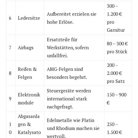
300 –
Aufbereitet erzielen sie
1.200 €
6
Ledersitze
hohe Erlöse.
pro
Garnitur
Ersatzteile für
80 – 300 €
7
Airbags
Werkstätten, sofern
pro Stück
unfallfrei.
200 –
Reifen &
AMG-Felgen sind
8
2.000 €
Felgen
besonders begehrt.
pro Satz
Steuergeräte werden
Elektronik
150 – 900
9
international stark
module
€
nachgefragt.
Abgasanla
Edelmetalle wie Platin
1
gen &
250 –
und Rhodium machen sie
0
Katalysato
1.500 €
wertvoll.