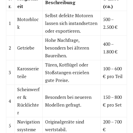
Beschreibung
r.
eit
(ca.)
Selbst defekte Motoren
Motorbloc
500 –
1
lassen sich instandsetzen
k
2.500 €
oder exportieren.
Hohe Nachfrage,
400 –
2
Getriebe
besonders bei älteren
1.800 €
Baureihen.
Türen, Kotflügel oder
Karosserie
100 – 600
3
Stoßstangen erzielen
teile
€ pro Teil
gute Preise.
Scheinwerf
er &
Besonders bei neueren
150 – 800
4
Rücklichte
Modellen gefragt.
€ pro Set
r
Navigation
Originalgeräte sind
200 – 700
5
ssysteme
wertstabil.
€