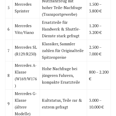
Nutzfahrzeug mit
Mercedes
1.500 –
5
hoher Teile-Nachfrage
Sprinter
3.800 €
(Transportgewerbe)
Ersatzteile für
Mercedes
1.200 –
6
Handwerk & Shuttle-
Vito/Viano
3.200 €
Dienste stark gefragt
Klassiker, Sammler
Mercedes SL
2.500 –
7
zahlen für Originalteile
(R129/R230)
7.000 €
Spitzenpreise
Mercedes A-
Hohe Nachfrage bei
Klasse
800 – 2.200
8
jüngeren Fahrern,
(W169/W176
€
kompakte Ersatzteile
)
Mercedes G-
Klasse
Kultstatus, Teile rar &
3.000 –
9
(ältere
extrem gefragt
10.000 €
Modelle)