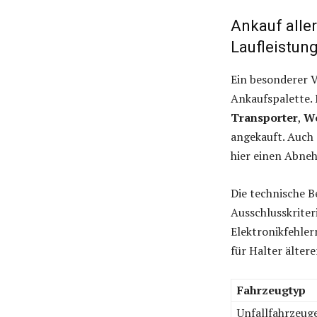
Ankauf alle
Laufleistun
Ein besonderer 
Ankaufspalette.
Transporter
,
W
angekauft. Auch 
hier einen Abne
Die technische B
Ausschlusskrite
Elektronikfehler
für Halter älter
Fahrzeugtyp
Unfallfahrzeug