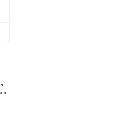
er
men