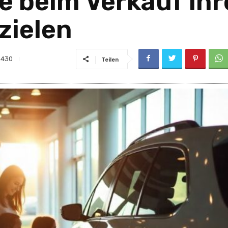
ie beim Verkauf Ih
zielen
430
Teilen