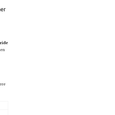
her
,
ride
den
ere