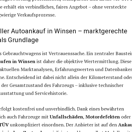
e erhält ein verbindliches, faires Angebot – ohne versteckte
wierige Verkaufsprozesse.
ller Autoankauf in Winsen – marktgerechte
ls Grundlage
s Gebrauchtwagens ist Vertrauenssache. Ein zentraler Baustei
aufen in Winsen
ist daher die objektive Wertermittlung. Diese
esaktuellen Marktanalysen, Erfahrungswerten und Datenbanke
. Entscheidend ist dabei nicht allein der Kilometerstand ode
 der Gesamtzustand des Fahrzeugs – inklusive technischer
Ausstattung und Servicehistorie.
folgt kostenfrei und unverbindlich. Dank eines bewährten
sich auch Fahrzeuge mit
Unfallschäden
,
Motordefekten
oder
 TÜV
unkompliziert einordnen. Der Anbieter ist auf den
Anka