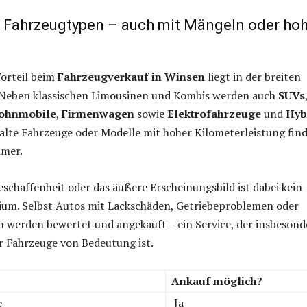
r Fahrzeugtypen – auch mit Mängeln oder ho
g
Vorteil beim
Fahrzeugverkauf in Winsen
liegt in der breiten
 Neben klassischen Limousinen und Kombis werden auch
SUVs
ohnmobile
,
Firmenwagen
sowie
Elektrofahrzeuge
und
Hyb
alte Fahrzeuge oder Modelle mit hoher Kilometerleistung fin
hmer.
eschaffenheit oder das äußere Erscheinungsbild ist dabei kein
rium. Selbst Autos mit Lackschäden, Getriebeproblemen oder
n werden bewertet und angekauft – ein Service, der insbesond
er Fahrzeuge von Bedeutung ist.
Ankauf möglich?
e
Ja