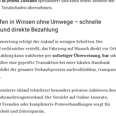
 in jedem Zustand
spezialisiert und kann selbst Modelle mit
m Totalschaden übernehmen.
fen in Winsen ohne Umwege – schnelle
und direkte Bezahlung
ewertung erfolgt der Ankauf in wenigen Schritten. Der
 rechtssicher erstellt, das Fahrzeug auf Wunsch direkt vor Or
ezahlung kann wahlweise per
sofortiger Überweisung
,
bar
od
ber eine geprüfte Transaktion bei einer lokalen Hausbank
bleibt der gesamte Verkaufsprozess nachvollziehbar, transpar
.
entierte Ablauf erleichtert besonders privaten Anbietern den
Gebrauchtwagenverkauf. Der Verzicht auf Online-Inserate,
t Fremden oder komplizierte Preisverhandlungen sorgt für
erheit und Zeitersparnis.