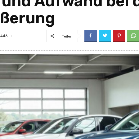
t und Aufwand bei 
ußerung
446
Teilen