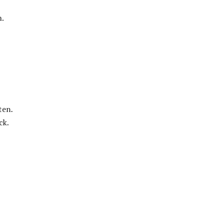
n.
ten.
ck.