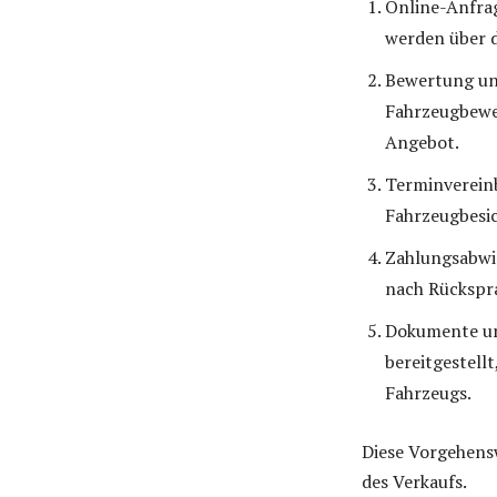
Online-Anfrag
werden über d
Bewertung und
Fahrzeugbewer
Angebot.
Terminvereinb
Fahrzeugbesi
Zahlungsabwic
nach Rückspra
Dokumente un
bereitgestell
Fahrzeugs.
Diese Vorgehensw
des Verkaufs.