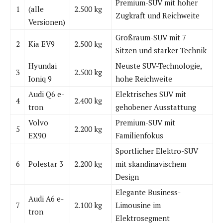
Premium-SUV mit hoher
1
(alle
2.500 kg
Zugkraft und Reichweite
Versionen)
Großraum-SUV mit 7
2
Kia EV9
2.500 kg
Sitzen und starker Technik
Hyundai
Neuste SUV-Technologie,
3
2.500 kg
Ioniq 9
hohe Reichweite
Audi Q6 e-
Elektrisches SUV mit
4
2.400 kg
tron
gehobener Ausstattung
Volvo
Premium-SUV mit
5
2.200 kg
EX90
Familienfokus
Sportlicher Elektro-SUV
6
Polestar 3
2.200 kg
mit skandinavischem
Design
Elegante Business-
Audi A6 e-
7
2.100 kg
Limousine im
tron
Elektrosegment