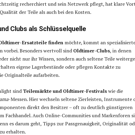
chtzeitig recherchiert und sein Netzwerk pflegt, hat klare Vort
Qualität der Teile als auch bei den Kosten.
nd Clubs als Schlüsselquelle
Oldtimer-Ersatzteile finden
möchte, kommt an spezialisiert
 vorbei. Besonders wertvoll sind
Oldtimer-Clubs
, in denen
eder nicht nur ihr Wissen, sondern auch seltene Teile weiterg
rhalten eigene Lagerbestände oder pflegen Kontakte zu
e Originalteile aufarbeiten.
hlight sind
Teilemärkte und Oldtimer-Festivals
wie die
rama
-Messen. Hier wechseln seltene Zierleisten, Instrumente 
mponenten direkt den Besitzer – oft zu deutlich günstigeren
 im Fachhandel. Auch Online-Communities und Markenforen s
enn es darum geht, Tipps zur Passgenauigkeit, Originalität od
u erhalten.