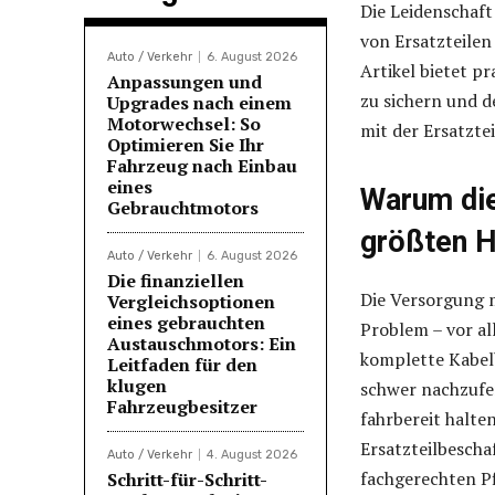
Die Leidenschaft
von Ersatzteilen
Auto / Verkehr
6. August 2026
Artikel bietet p
Anpassungen und
zu sichern und d
Upgrades nach einem
Motorwechsel: So
mit der Ersatzte
Optimieren Sie Ihr
Fahrzeug nach Einbau
eines
Warum die
Gebrauchtmotors
größten H
Auto / Verkehr
6. August 2026
Die finanziellen
Die Versorgung 
Vergleichsoptionen
eines gebrauchten
Problem – vor al
Austauschmotors: Ein
komplette Kabelb
Leitfaden für den
klugen
schwer nachzufer
Fahrzeugbesitzer
fahrbereit halte
Ersatzteilbescha
Auto / Verkehr
4. August 2026
fachgerechten Pf
Schritt-für-Schritt-