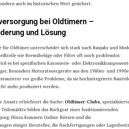
sondern auch im historischen Wert gesichert.
lversorgung bei Oldtimern –
derung und Lösung
ge für Oldtimer unterscheidet sich stark nach Baujahr und Mode
ißteile wie Bremsbeläge oder Filter oft noch problemlos
 wird es bei spezifischen Karosserie- oder Elektronikkomponen
iger. Besonders Motorsteuergeräte aus den 1980er- und 1990e
estaurierer vor große Probleme, da sie hochintegrierte Bauteil
icht mehr produziert werden.
er Ansatz erleichtert die Suche:
Oldtimer-Clubs
, spezialisiert
Teilemärkte bilden das Rückgrat einer funktionierenden
rgung. Hinzu kommen Online-Börsen und die
ungen einiger Hersteller, die Nachfertigungen oder Lagerbest