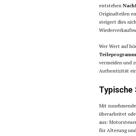
entstehen
Nach
Originalteilen e
steigert dies ni
Wiederverkaufsw
Wer Wert auf höc
Teileprogramme
vermeiden und zu
Authentizität ei
Typische 
Mit zunehmendem
überarbeitet ode
aus: Motorsteuer
für Alterung und