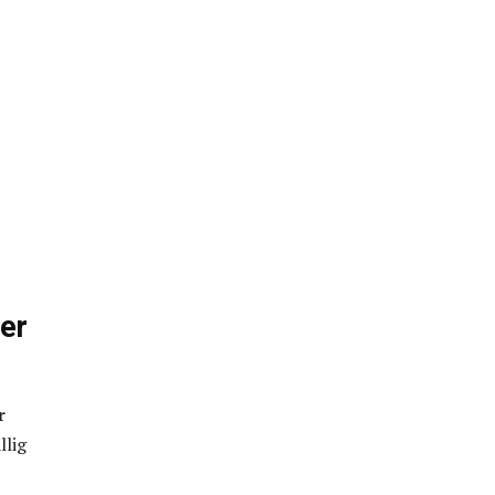
er
r
llig