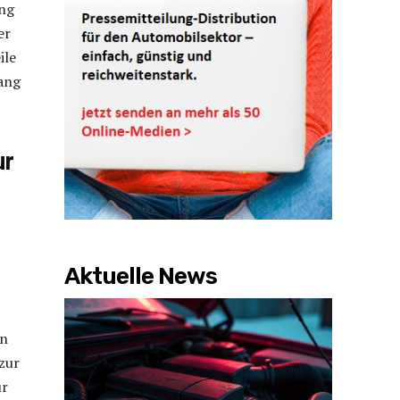
ung
er
ile
gang
ur
Aktuelle News
en
zur
ur