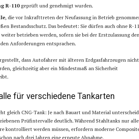
g R-110
geprüft und genehmigt wurden.
lle
, die vor Inkrafttreten der Neufassung in Betrieb genomme
ßen Bestandsschutz. Das bedeutet: Sie dürfen auch ohne R-1
eiter betrieben werden, sofern sie bei der Erstzulassung de
nden Anforderungen entsprachen.
rgestellt, dass Autofahrer mit älteren Erdgasfahrzeugen nicht
rden, gleichzeitig aber ein Mindestmaß an Sicherheit
ibt.
alle für verschiedene Tankarten
ht gleich CNG-Tank: Je nach Bauart und Material unterschei
hriebenen Prüfintervalle deutlich. Während Stahltanks nur alle
ahre kontrolliert werden müssen, erfordern moderne Composit
schon nach drei Jahren eine erneute Abnahme.