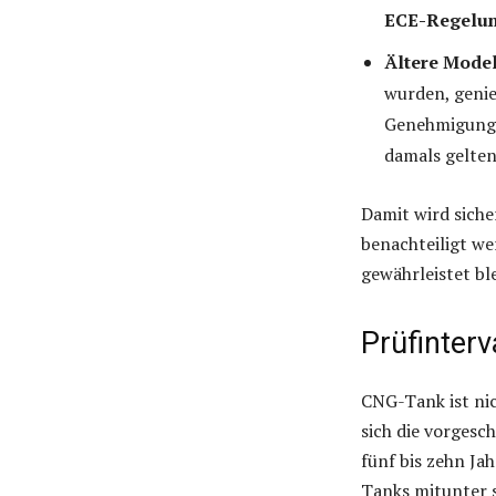
ECE-Regelun
Ältere Mode
wurden, genie
Genehmigung w
damals gelte
Damit wird siche
benachteiligt we
gewährleistet ble
Prüfinterv
CNG-Tank ist nic
sich die vorgesc
fünf bis zehn J
Tanks mitunter 