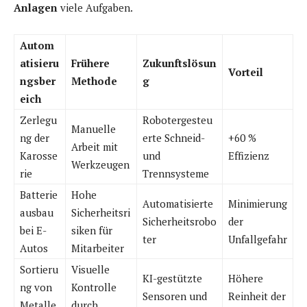
Anlagen
viele Aufgaben.
Autom
atisieru
Frühere
Zukunftslösun
Vorteil
ngsber
Methode
g
eich
Zerlegu
Robotergesteu
Manuelle
ng der
erte Schneid-
+60 %
Arbeit mit
Karosse
und
Effizienz
Werkzeugen
rie
Trennsysteme
Batterie
Hohe
Automatisierte
Minimierung
ausbau
Sicherheitsri
Sicherheitsrobo
der
bei E-
siken für
ter
Unfallgefahr
Autos
Mitarbeiter
Sortieru
Visuelle
KI-gestützte
Höhere
ng von
Kontrolle
Sensoren und
Reinheit der
Metalle
durch