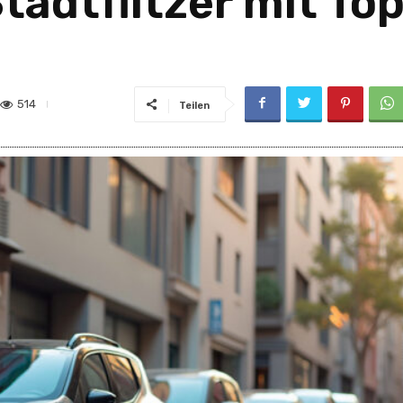
adtflitzer mit Top
514
Teilen