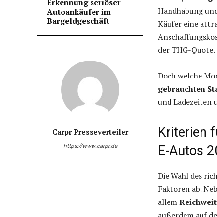
Erkennung seriöser
Handhabung und g
Autoankäufer im
Bargeldgeschäft
Käufer eine attr
Anschaffungskos
der THG-Quote.
Doch welche Mode
gebrauchten Sta
und Ladezeiten u
Kriterien 
Carpr Presseverteiler
https://www.carpr.de
E-Autos 2
Die Wahl des ric
Faktoren ab. Ne
allem
Reichweit
außerdem auf d