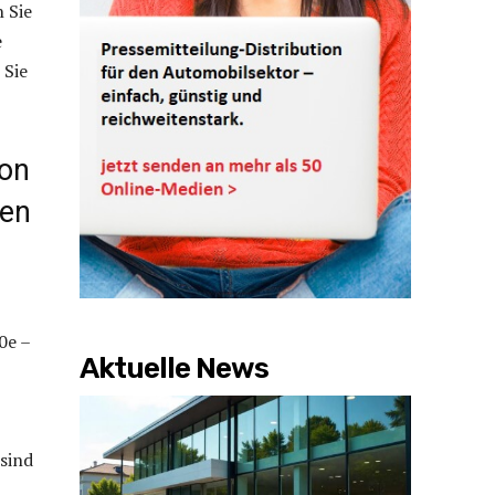
n Sie
e
 Sie
Von
ten
0e –
Aktuelle News
sind