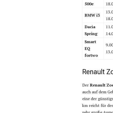
500e
18.
13.
BMW i3
18.
Dacia
11.
Spring
14.
Smart
9.0
EQ
13.
fortwo
Renault Zo
Der
Renault Zo
auch auf dem Geb
eine der günstig
km reicht für de
sehr große Auswa