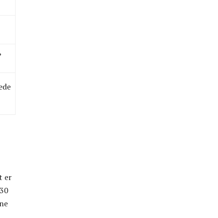
,
ede
t er
330
ine