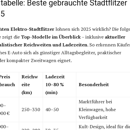
tabelle: Beste gebrauchte Stadtflitzer 
25
ten Elektro-Stadtflitzer
lohnen sich 2025 wirklich? Die folg
e zeigt die
Top-Modelle im Überblick
– inklusive
aktueller
alistischer Reichweiten und Ladezeiten
. So erkennen Käufe
hes E-Auto sich als günstiger Alltagsbegleiter, praktischer
er kompakter Zweitwagen eignet.
Preis
Reichw
Ladezeit
brauch
eite
10–80 %
Besonderheit
(km)
(min)
Marktführer bei
00–
250–330
40–50
Kleinwagen, hohe
000 €
Verfügbarkeit
000–
Kult-Design, ideal für di