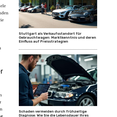
ele
enden
ie
Stuttgart als Verkaufsstandort für
Gebrauchtwagen: Marktkenntnis und deren
Einfluss auf Preisstrategien
n
er
n
r
en
Schaden vermeiden durch frühzeitige
se
Diagnose: Wie Sie die Lebensdauer Ihres