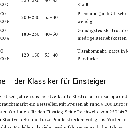
220–280
30–35
000 €
Stadt
000–
Premium-Qualität, sehr
200–280
35–40
000 €
wendig
000–
Günstigstes Elektroauto
180–230
40–50
000 €
niedrige Betriebskosten
00–
Ultrakompakt, passt in j
120–150
35–40
000 €
Parklücke
e – der Klassiker für Einsteiger
e
ist seit Jahren das meistverkaufte Elektroauto in Europa und
rauchtmarkt ein Bestseller. Mit Preisen ab rund 9.000 Euro is
sten Optionen für den Einstieg. Seine Reichweite von 250 bis 
n Stadtverkehr und kurze Pendelstrecken völlig aus. Vorteil: e
hl an Modellen, da viele Leasingfahrzeuge nach drei Jahren