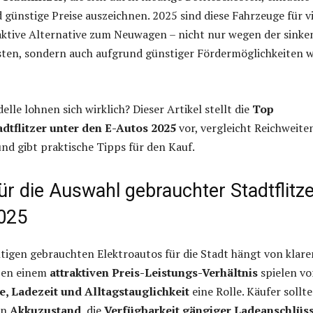
ünstige Preise auszeichnen. 2025 sind diese Fahrzeuge für vi
aktive Alternative zum Neuwagen – nicht nur wegen der sink
ten, sondern auch aufgrund günstiger Fördermöglichkeiten w
lle lohnen sich wirklich? Dieser Artikel stellt die
Top
dtflitzer unter den E-Autos 2025
vor, vergleicht Reichweite
nd gibt praktische Tipps für den Kauf.
für die Auswahl gebrauchter Stadtflitz
025
htigen gebrauchten Elektroautos für die Stadt hängt von klare
ben einem
attraktiven Preis-Leistungs-Verhältnis
spielen vo
e, Ladezeit und Alltagstauglichkeit
eine Rolle. Käufer sollt
en
Akkuzustand
, die
Verfügbarkeit gängiger Ladeanschlüs