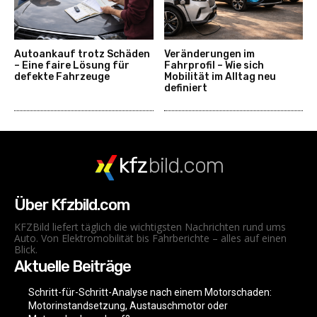
Autoankauf trotz Schäden
Veränderungen im
– Eine faire Lösung für
Fahrprofil – Wie sich
defekte Fahrzeuge
Mobilität im Alltag neu
definiert
kfz
bild.com
Über Kfzbild.com
KFZBild liefert täglich die wichtigsten Nachrichten rund ums
Auto. Von Elektromobilität bis Fahrberichte – alles auf einen
Blick.
Aktuelle Beiträge
Schritt-für-Schritt-Analyse nach einem Motorschaden:
Motorinstandsetzung, Austauschmotor oder