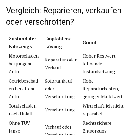
Vergleich: Reparieren, verkaufen
oder verschrotten?
Zustand des
Empfohlene
Grund
Fahrzeugs
Lösung
Motorschaden
Hoher Restwert,
Reparatur oder
bei jungem
lohnende
Verkauf
Auto
Instandsetzung
Getriebeschad
Sofortankauf
Hohe
en bei altem
oder
Reparaturkosten,
Auto
Verschrottung
geringer Marktwert
Totalschaden
Wirtschaftlich nicht
Verschrottung
nach Unfall
reparabel
Ohne TÜV,
Rechtssichere
Verkauf oder
lange
Entsorgung
Verschrottung