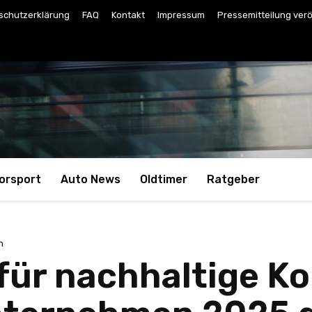
schutzerklärung
FAQ
Kontakt
Impressum
Pressemitteilung verö
orsport
Auto News
Oldtimer
Ratgeber
n
für nachhaltige K