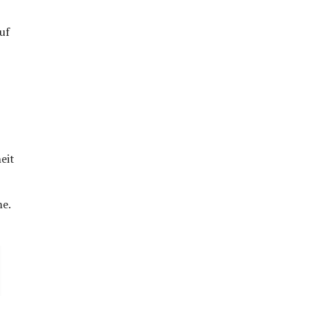
uf
eit
me.