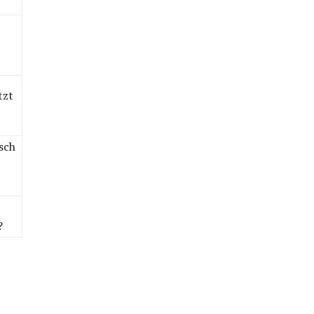
tzt
sch
?