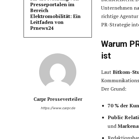
Presseportalen im
Unternehmen nach
Bereich
Elektromobilität: Ein
richtige Agentur
Leitfaden von
PR-Strategie in
Prnews24
Warum PR-
ist
Laut
Bitkom-Stu
Kommunikationsst
Der Grund:
Carpr Presseverteiler
70 % der Ku
https://www.carpr.de
Public Relat
und
Markenau
Redaktionsbas