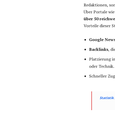
Redaktionen, son
Über Portale wi
über 50 reichw
Vorteile dieser S
Google News
Backlinks
, d
Platzierung i
oder Technik.
Schneller Zu
Statistik 