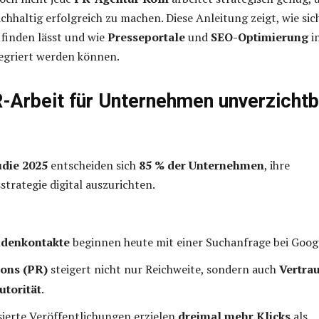
haltig erfolgreich zu machen. Diese Anleitung zeigt, wie sich
 finden lässt und wie
Presseportale
und
SEO-Optimierung
in
tegriert werden können.
Arbeit für Unternehmen unverzichtb
die 2025
entscheiden sich
85 % der Unternehmen
, ihre
rategie digital auszurichten.
ndenkontakte
beginnen heute mit einer Suchanfrage bei Goog
ions (PR)
steigert nicht nur Reichweite, sondern auch
Vertra
torität
.
ierte Veröffentlichungen erzielen
dreimal mehr Klicks
als