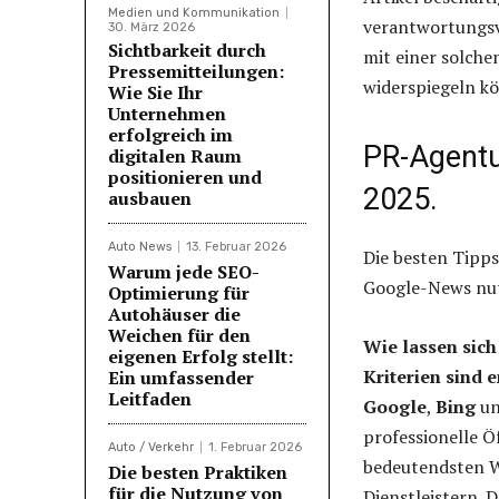
Medien und Kommunikation
verantwortungsvo
30. März 2026
Sichtbarkeit durch
mit einer solche
Pressemitteilungen:
widerspiegeln k
Wie Sie Ihr
Unternehmen
erfolgreich im
PR-Agentu
digitalen Raum
positionieren und
2025.
ausbauen
Auto News
13. Februar 2026
Die besten Tipps
Warum jede SEO-
Google-News nut
Optimierung für
Autohäuser die
Weichen für den
Wie lassen sich
eigenen Erfolg stellt:
Kriterien sind 
Ein umfassender
Leitfaden
Google
,
Bing
u
professionelle Öf
Auto / Verkehr
1. Februar 2026
bedeutendsten Wi
Die besten Praktiken
für die Nutzung von
Dienstleistern. 