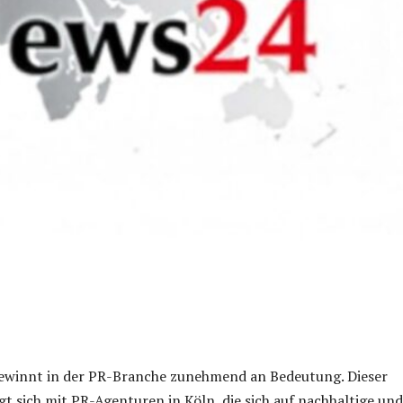
gewinnt in der PR-Branche zunehmend an Bedeutung. Dieser
igt sich mit PR-Agenturen in Köln, die sich auf nachhaltige und