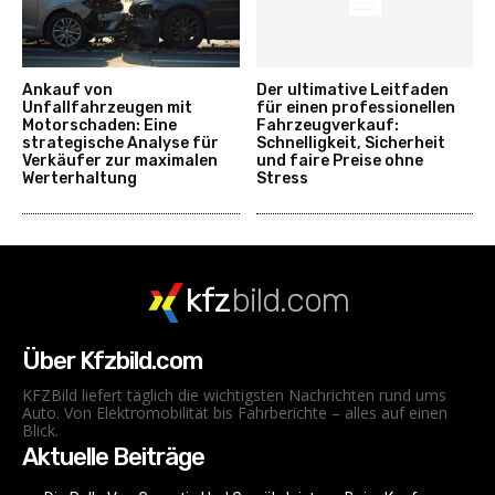
Ankauf von
Der ultimative Leitfaden
Unfallfahrzeugen mit
für einen professionellen
Motorschaden: Eine
Fahrzeugverkauf:
strategische Analyse für
Schnelligkeit, Sicherheit
Verkäufer zur maximalen
und faire Preise ohne
Werterhaltung
Stress
kfz
bild.com
Über Kfzbild.com
KFZBild liefert täglich die wichtigsten Nachrichten rund ums
Auto. Von Elektromobilität bis Fahrberichte – alles auf einen
Blick.
Aktuelle Beiträge