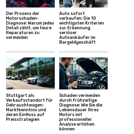
Der Prozess der
Auto sofort
Motorschaden-
verkaufen: Die 10
Diagnose: Warum jedes
wichtigsten Kriterien
Detail zählt, um teure
zur Erkennung
Reparaturen zu
seriöser
vermeiden
Autoankäufer im
Bargeldgeschäft
Stuttgart als
Schaden vermeiden
Verkaufsstandort für
durch frühzeitige
Gebrauchtwagen:
Diagnose: Wie Sie die
Marktkenntnis und
Lebensdauer Ihres
deren Einfluss auf
Motors mit
Preisstrategien
professioneller
Analyse erhöhen
können