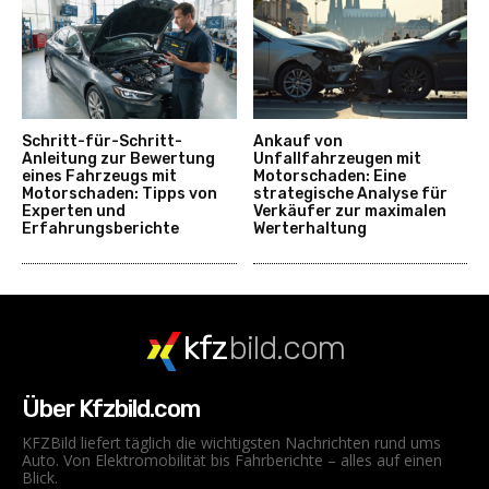
Schritt-für-Schritt-
Ankauf von
Anleitung zur Bewertung
Unfallfahrzeugen mit
eines Fahrzeugs mit
Motorschaden: Eine
Motorschaden: Tipps von
strategische Analyse für
Experten und
Verkäufer zur maximalen
Erfahrungsberichte
Werterhaltung
kfz
bild.com
Über Kfzbild.com
KFZBild liefert täglich die wichtigsten Nachrichten rund ums
Auto. Von Elektromobilität bis Fahrberichte – alles auf einen
Blick.