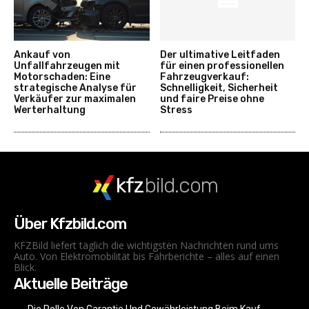
Ankauf von
Der ultimative Leitfaden
Unfallfahrzeugen mit
für einen professionellen
Motorschaden: Eine
Fahrzeugverkauf:
strategische Analyse für
Schnelligkeit, Sicherheit
Verkäufer zur maximalen
und faire Preise ohne
Werterhaltung
Stress
kfz
bild.com
Über Kfzbild.com
KFZBild liefert täglich die wichtigsten Nachrichten rund ums
Auto. Von Elektromobilität bis Fahrberichte – alles auf einen
Blick.
Aktuelle Beiträge
Die Rolle Von Garantie Und Gewährleistung Beim Kauf