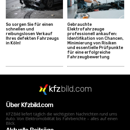
So sorgen Sie für einen
Gebrauchte
schnellen und
Elektrofahrzeuge
reibungslosen Verkauf
professionell ankaufen:
Ihres defekten Fahrzeugs
Identifikation von Chancen,
in Köln!
Minimierung von Risiken
und essentielle Prüfpunkte
für eine erfolgreiche
Fahrzeugbewertung
kfz
bild.com
Über Kfzbild.com
KFZBild liefert täglich die wichtigsten Nachrichten rund ums
Auto. Von Elektromobilität bis Fahrberichte – alles auf einen
Blick.