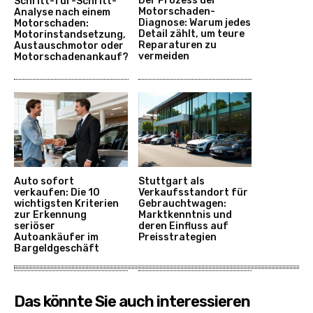
Der Prozess der
Schritt-für-Schritt-
Motorschaden-
Analyse nach einem
Diagnose: Warum jedes
Motorschaden:
Detail zählt, um teure
Motorinstandsetzung,
Reparaturen zu
Austauschmotor oder
vermeiden
Motorschadenankauf?
Auto sofort
Stuttgart als
verkaufen: Die 10
Verkaufsstandort für
wichtigsten Kriterien
Gebrauchtwagen:
zur Erkennung
Marktkenntnis und
seriöser
deren Einfluss auf
Autoankäufer im
Preisstrategien
Bargeldgeschäft
Das könnte Sie auch interessieren