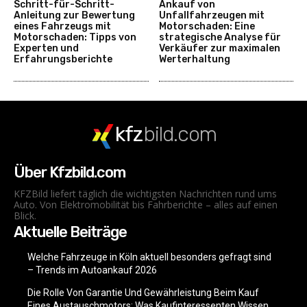
Schritt-für-Schritt-
Ankauf von
Anleitung zur Bewertung
Unfallfahrzeugen mit
eines Fahrzeugs mit
Motorschaden: Eine
Motorschaden: Tipps von
strategische Analyse für
Experten und
Verkäufer zur maximalen
Erfahrungsberichte
Werterhaltung
kfz
bild.com
Über Kfzbild.com
KFZBild liefert täglich die wichtigsten Nachrichten rund ums
Auto. Von Elektromobilität bis Fahrberichte – alles auf einen
Blick.
Aktuelle Beiträge
Welche Fahrzeuge in Köln aktuell besonders gefragt sind
– Trends im Autoankauf 2026
Die Rolle Von Garantie Und Gewährleistung Beim Kauf
Eines Austauschmotors: Was Kaufinteressenten Wissen