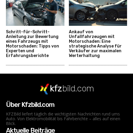
Schritt-für-Schritt-
Ankauf von
Anleitung zur Bewertung
Unfallfahrzeugen mit
eines Fahrzeugs mit
Motorschaden: Eine
Motorschaden: Tipps von
strategische Analyse für
Experten und
Verkäufer zur maximalen
Erfahrungsberichte
Werterhaltung
kfz
bild.com
Über Kfzbild.com
KFZBild liefert täglich die wichtigsten Nachrichten rund ums
Auto. Von Elektromobilität bis Fahrberichte – alles auf einen
Blick.
Aktuelle Beiträge